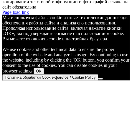
копировании текстовой информации и фотографий ссылка на
сайт обязательна
Telegram
Page load link
Мы используем файлы cookie и иные технические данные для
обеспечения работы сайта и анализа его использования.
Продолжая использование сайта, включая нажатие кнопки
«OK», вы подтверждаете согласие с использованием cookie.
Вы можете отключить cookie в настройках браузера.
We use cookies and other technical data to ensure the proper
operation of the website and analyze its usage. By continuing to use
the website, including by clicking the 'OK' button, you confirm your
consent to the use of cookies. You can disable cookies in your
browser settings.
OK
Политика обработки Cookie-файлов / Cookie Policy
Go
to
Top