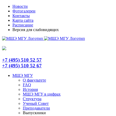
Skip
Telegram
Новости
to
Фотогалереи
content
Контакты
Карта сайта
Расписание
Версия для слабовидящих
+7 (495) 510 52 57
+7 (495) 510 52 67
МШЭ МГУ
О факультете
FAQ
История
МШЭ МГУ в цифрах
Структура
Ученый Совет
Преподаватели
Выпускники