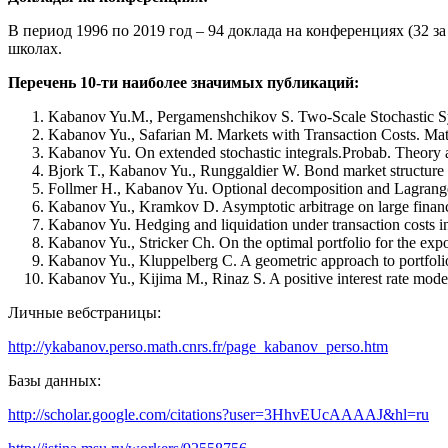
В период 1996 по 2019 год – 94 докладa на конференциях (32 за
школах.
Перечень 10-ти наиболее значимых публикаций:
Kabanov Yu.M., Pergamenshchikov S. Two-Scale Stochastic Sys
Kabanov Yu., Safarian M. Markets with Transaction Costs. Mat
Kabanov Yu. On extended stochastic integrals.Probab. Theory a
Bjork T., Kabanov Yu., Runggaldier W. Bond market structure i
Follmer H., Kabanov Yu. Optional decomposition and Lagrange m
Kabanov Yu., Kramkov D. Asymptotic arbitrage on large financi
Kabanov Yu. Hedging and liquidation under transaction costs in
Kabanov Yu., Stricker Ch. On the optimal portfolio for the expo
Kabanov Yu., Kluppelberg C. A geometric approach to portfolio 
Kabanov Yu., Kijima M., Rinaz S. A positive interest rate model 
Личные вебстраницы:
http://ykabanov.perso.math.cnrs.fr/page_kabanov_perso.htm
Базы данных:
http://scholar.google.com/citations?user=3HhvEUcAAAAJ&hl=ru