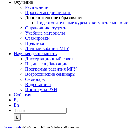
Обучение
Расписание
Программы дисциплин
Дополнительное образование
Подготовительные курсы к вступительным и
Справочник студента
Учебные материалы
Стажировки
Практика
Личный кабинет МГУ
Научная деятельность
Диссертационный совет
Научные публикации
Программа развития МГУ
Всероссийские семинары
Семинары
Видеозаписи
Институты РАН
События
Ру
En
Результат
поиска:
Главная
/
К
/
Кабанов Юрий Михайлович