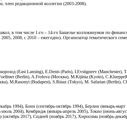
va
, член редакционной коллегии (2003-2008).
ол, в том числе 1-го – 14-го Башелье коллоквиумов по финансо
000, 2005, 2008, с 2010 – ежегодно). Организатор тематического 
ход (East Lansing), E.Denis (Paris), I.Evstigneev (Manchester), T.
Foellmer (Berlin), A.Frolova (Москва), M.Kijima (Kyoto), C.Klueppelb
.Rasonyi (Budapest), S.Rinaz (Tokyo), M. Safarian (Berlin), Ch.St
екабрь 1994), Бонн (сентябрь-октябрь 1994), Берлин (январь-март
-июль 2004), Кембридж (январь-апрель 2005), Токио (июнь-август
р (октябрь 2017), Сидней (ноябрь 2017), Хиросима (ноябрь-декабр