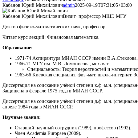
Кабанов Юрий Михайлович
admin
2025-09-19T07:31:05+03:00
Кабанов Юрий Михайлович
Визит- профессор МШЭ МГУ
Доктор физико-математических наук, профессор.
Читает курс лекций: Финансовая математика.
Образование:
1971-74 Аспирантура МИАН СССР имени В.А.Стеклова.
1966-71 МГУ им. М.В. Ломоносова, мех-мат.
Специальность: Теория вероятностей и математичес
1963-66 Киевская специализ. физ.-мат. школа-интернат. З
Диссертация на соискание учёной степени к.ф.-м.н. (специаль
Защищена в феврале 1975 года в МИАН СССР.
Диссертация на соискание учёной степени д.ф.-м.н. (специаль
апреле 1984 года в МИАН СССР.
Научные звания:
Старший научный сотрудник (1989), профессор (1992).
Член Academia Europaea (2009).