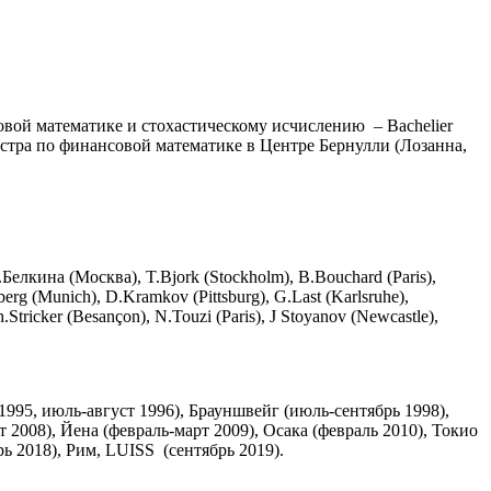
вой математике и стохастическому исчислению – Bachelier
семестра по финансовой математике в Центре Бернулли (Лозанна,
Белкина (Москва), T.Bjork (Stockholm), B.Bouchard (Paris),
erg (Munich), D.Kramkov (Pittsburg), G.Last (Karlsruhe),
ricker (Besançon), N.Touzi (Paris), J Stoyanov (Newcastle),
 1995, июль-август 1996), Брауншвейг (июль-сентябрь 1998),
 2008), Йена (февраль-март 2009), Осака (февраль 2010), Токио
ь 2018), Рим, LUISS (сентябрь 2019).