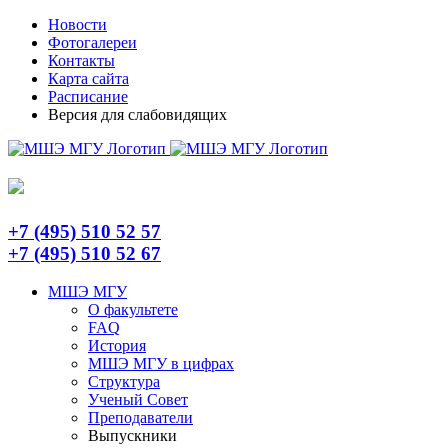
Skip
Telegram
Новости
to
Фотогалереи
content
Контакты
Карта сайта
Расписание
Версия для слабовидящих
+7 (495) 510 52 57
+7 (495) 510 52 67
МШЭ МГУ
О факультете
FAQ
История
МШЭ МГУ в цифрах
Структура
Ученый Совет
Преподаватели
Выпускники