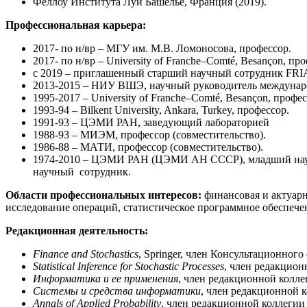
Феллоу Института Луи Башелье, Франция (2019).
Профессиональная карьера:
2017- по н/вр – МГУ им. М.В. Ломоносова, профессор.
2017- по н/вр – University of Franche–Comté, Besançon, пр
с 2019 – приглашенный старший научный сотрудник FRIAS (
2013-2015 – НИУ ВШЭ, научный руководитель междунар
1995-2017 – University of Franche–Comté, Besançon, профес
1993-94 – Bilkent University, Ankara, Turkey, профессор.
1991-93 – ЦЭМИ РАН, заведующий лабораторией
1988-93 – МИЭМ, профессор (совместительство).
1986-88 – МАТИ, профессор (совместительство).
1974-2010 – ЦЭМИ РАН (ЦЭМИ АН СССР), младший научн
научный сотрудник.
Области профессиональных интересов:
финансовая и актуарн
исследование операций, статистическое программное обеспече
Редакционная деятельность:
Finance
and
Stochastics
, Springer, член Консультационного 
Statistical Inference for Stochastic Processes
, член редакцион
Информатика и ее применения
, член редакционной колле
Системы и средства информатики
, член редакционной к
Annals of Applied Probability
, член редакционной коллегии 