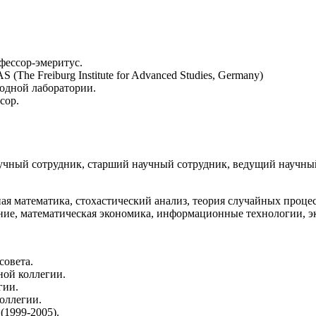
офессор-эмеритус.
The Freiburg Institute for Advanced Studies, Germany)
одной лаборатории.
сор.
ый сотрудник, старший научный сотрудник, ведущий научный
ая математика, стохастический анализ, теория случайных процес
ние, математическая экономика, информационные технологии, эк
совета.
ной коллегии.
гии.
оллегии.
(1999-2005).