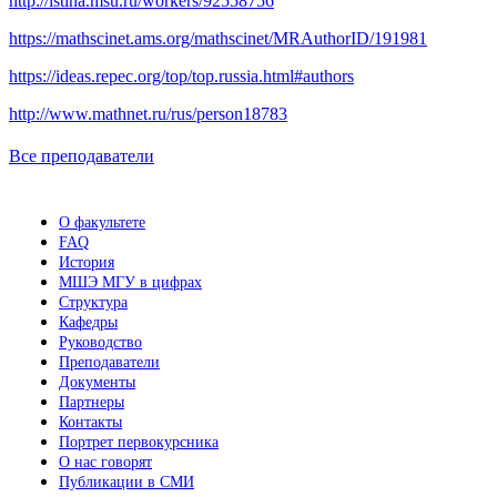
http://istina.msu.ru/workers/92558756
https://mathscinet.ams.org/mathscinet/MRAuthorID/191981
https://ideas.repec.org/top/top.russia.html#authors
http://www.mathnet.ru/rus/person18783
Все преподаватели
О факультете
FAQ
История
МШЭ МГУ в цифрах
Структура
Кафедры
Руководство
Преподаватели
Документы
Партнеры
Контакты
Портрет первокурсника
О нас говорят
Публикации в СМИ