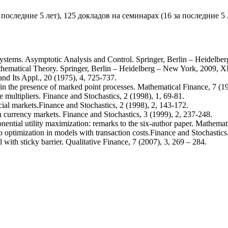
 последние 5 лет), 125 докладов на семинарах (16 за последние 5
tems. Asymptotic Analysis and Control. Springer, Berlin – Heidelbe
hematical Theory. Springer, Berlin – Heidelberg – New York, 2009, X
nd Its Appl., 20 (1975), 4, 725-737.
n the presence of marked point processes. Mathematical Finance, 7 (19
ultipliers. Finance and Stochastics, 2 (1998), 1, 69-81.
al markets.Finance and Stochastics, 2 (1998), 2, 143-172.
 currency markets. Finance and Stochastics, 3 (1999), 2, 237-248.
nential utility maximization: remarks to the six-author paper. Mathemat
optimization in models with transaction costs.Finance and Stochastics.
with sticky barrier. Qualitative Finance, 7 (2007), 3, 269 – 284.