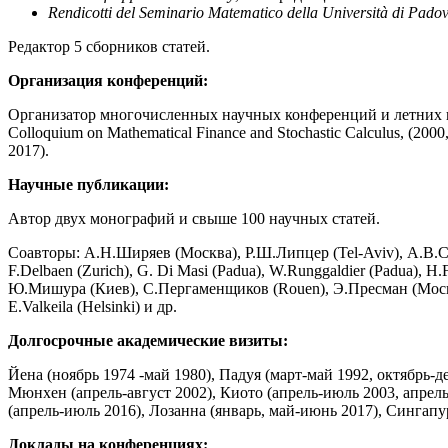
Rendicotti del Seminario Matematico della Università di Pado
Редактор 5 сборников статей.
Организация конференций:
Организатор многочисленных научных конференций и летних шк
Colloquium on Mathematical Finance and Stochastic Calculus, (2
2017).
Научные публикации:
Автор двух монографий и свыше 100 научных статей.
Соавторы: А.Н.Ширяев (Москва), Р.Ш.Липцер (Tel-Aviv), А.В.Скоро
F.Delbaen (Zurich), G. Di Masi (Padua), W.Runggaldier (Padua), H.
Ю.Мишура (Киев), С.Пергаменщиков (Rouen), Э.Пресман (Москва), M
E.Valkeila (Helsinki) и др.
Долгосрочные академические визиты:
Йена (ноябрь 1974 -май 1980), Падуя (март-май 1992, октябрь-д
Мюнхен (апрель-август 2002), Киото (апрель-июль 2003, апрель
(апрель-июль 2016), Лозанна (январь, май-июнь 2017), Сингапу
Доклады на конференциях: