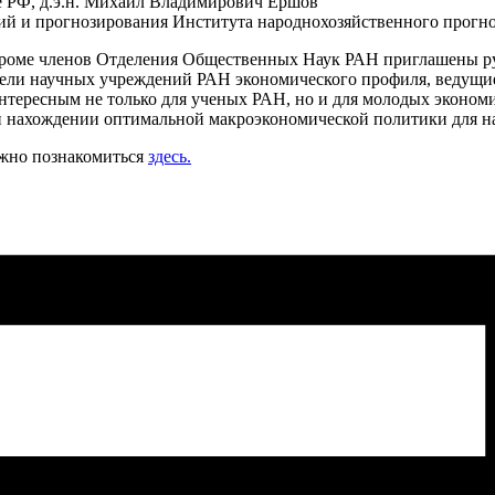
е РФ, д.э.н. Михаил Владимирович Ершов
й и прогнозирования Института народнохозяйственного прогно
ие кроме членов Отделения Общественных Наук РАН приглашены 
ели научных учреждений РАН экономического профиля, ведущие 
интересным не только для ученых РАН, но и для молодых эконом
 и нахождении оптимальной макроэкономической политики для н
ожно познакомиться
здесь.