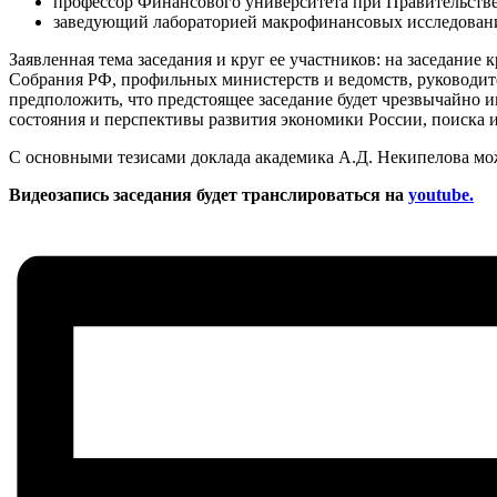
профессор Финансового университета при Правительств
заведующий лабораторией макрофинансовых исследовани
Заявленная тема заседания и круг ее участников: на заседан
Собрания РФ, профильных министерств и ведомств, руководит
предположить, что предстоящее заседание будет чрезвычайно 
состояния и перспективы развития экономики России, поиска
С основными тезисами доклада академика А.Д. Некипелова м
Видеозапись заседания будет транслироваться на
you
tube.