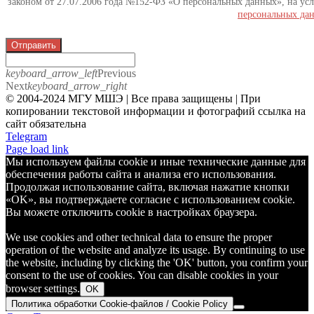
законом от 27.07.2006 года №152-ФЗ «О персональных данных», на усл
персональных да
Отправить
keyboard_arrow_left
Previous
Next
keyboard_arrow_right
© 2004-2024 МГУ МШЭ | Все права защищены | При
копировании текстовой информации и фотографий ссылка на
сайт обязательна
Telegram
Page load link
Мы используем файлы cookie и иные технические данные для
обеспечения работы сайта и анализа его использования.
Продолжая использование сайта, включая нажатие кнопки
«OK», вы подтверждаете согласие с использованием cookie.
Вы можете отключить cookie в настройках браузера.
We use cookies and other technical data to ensure the proper
operation of the website and analyze its usage. By continuing to use
the website, including by clicking the 'OK' button, you confirm your
consent to the use of cookies. You can disable cookies in your
browser settings.
OK
Политика обработки Cookie-файлов / Cookie Policy