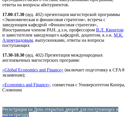
ответы на вопросы абитуриентов.
17.00-17.30
(ауд. 402) презентация магистерской программы
«Экономическая и финансовая стратегия», встреча с
заведующим кафедрой «Финансовая стратегия»,
Иностранным членом РАН, д.э.н, профессором
В.Л. Квинтом
и заместителем заведующего кафедрой, доцентом, к.э.н.
М.К.
Алимурадовым
,
выпускниками, ответы на вопросы
поступающих
17.30-18.30
(ауд. 402) Презентация международных
англоязычных магистерских программ:
«Global Economics and Finance»
(включает подготовку к CFA®
экзаменам);
«Economics and Finance»,
совместная с Университетом Копера,
Словении
Регистрация на День открытых дверей для поступающих в
магистратуру