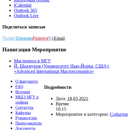
iCalendar
Outlook 365
Outlook Live
Поделиться записью
Twitter
Telegram
Pinterest
Vk
Email
Навигация Мероприятие
Масленица в МГУ
Й. Шахмуров (Университет Нью-Йорка, США):
«Advanced International Macroeconomics»
О факультете
FAQ
Подробности
История
МШЭ МГУ в
Дата:
18.03.2021
цифрах
Время:
Структура
16:15
Кафедры
Мероприятие в категории:
События
Руководство
Преподаватели
Документы