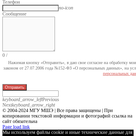
Телефон
no-icon
Сообщение
0
/
Нажимая кнопку «Отправить», я даю свое согласие на обработку мо
законом от 27.07.2006 года №152-ФЗ «О персональных данных», на усл
персональных да
Отправить
keyboard_arrow_left
Previous
Next
keyboard_arrow_right
© 2004-2024 МГУ МШЭ | Все права защищены | При
копировании текстовой информации и фотографий ссылка на
сайт обязательна
Telegram
Page load link
Мы используем файлы cookie и иные технические данные для