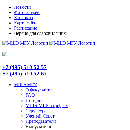
Skip
Telegram
Новости
to
Фотогалереи
content
Контакты
Карта сайта
Расписание
Версия для слабовидящих
+7 (495) 510 52 57
+7 (495) 510 52 67
МШЭ МГУ
О факультете
FAQ
История
МШЭ МГУ в цифрах
Структура
Ученый Совет
Преподаватели
Выпускники