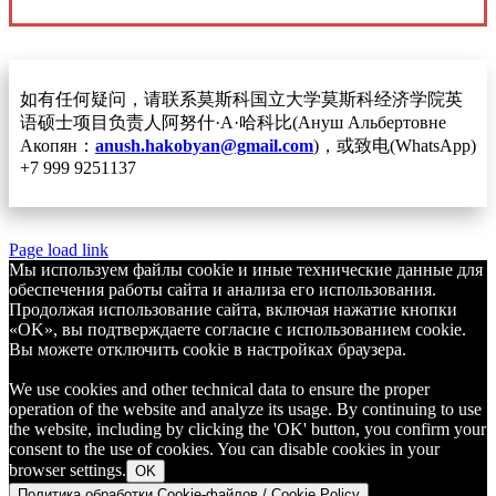
如有任何疑问，请联系莫斯科国立大学莫斯科经济学院英
语硕士项目负责人阿努什·A·哈科比(Ануш Альбертовне
Акопян：
anush.hakobyan@gmail.com
)，或致电(WhatsApp)
+7 999 9251137
Page load link
Мы используем файлы cookie и иные технические данные для
обеспечения работы сайта и анализа его использования.
Продолжая использование сайта, включая нажатие кнопки
«OK», вы подтверждаете согласие с использованием cookie.
Вы можете отключить cookie в настройках браузера.
We use cookies and other technical data to ensure the proper
operation of the website and analyze its usage. By continuing to use
the website, including by clicking the 'OK' button, you confirm your
consent to the use of cookies. You can disable cookies in your
browser settings.
OK
Политика обработки Cookie-файлов / Cookie Policy