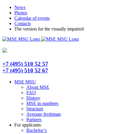
Skip
Telegram
News
to
Photos
content
Calendar of events
Contacts
The version for the visually impaired
+7 (495) 510 52 57
+7 (495) 510 52 67
MSE MSU
About MSE
FAQ
History
MSE in numbers
Structure
Average freshman
Partners
For applicants
Bachelor’s