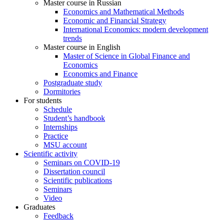
Master course in Russian
Economics and Mathematical Methods
Economic and Financial Strategy
International Economics: modern development
trends
Master course in English
Master of Science in Global Finance and
Economics
Economics and Finance
Postgraduate study
Dormitories
For students
Schedule
Student’s handbook
Internships
Practice
MSU account
Scientific activity
Seminars on COVID-19
Dissertation council
Scientific publications
Seminars
Video
Graduates
Feedback