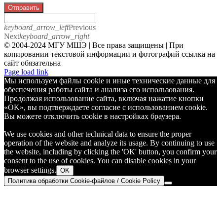
Отправить
keyboard_arrow_left
Previous
Next
keyboard_arrow_right
© 2004-2024 МГУ МШЭ | Все права защищены | При
копировании текстовой информации и фотографий ссылка на
сайт обязательна
Telegram
Page load link
Мы используем файлы cookie и иные технические данные для
обеспечения работы сайта и анализа его использования.
Продолжая использование сайта, включая нажатие кнопки
«OK», вы подтверждаете согласие с использованием cookie.
Вы можете отключить cookie в настройках браузера.
We use cookies and other technical data to ensure the proper
operation of the website and analyze its usage. By continuing to use
the website, including by clicking the 'OK' button, you confirm your
consent to the use of cookies. You can disable cookies in your
browser settings.
OK
Политика обработки Cookie-файлов / Cookie Policy
Go
to
Top