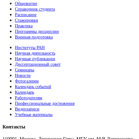
Общежитие
Справочник студента
Расписание
Стажировки
Практика
Программы дисциплин
Военная подготовка
Институты РАН
Научная деятельность
Научные публикации
Диссертационный совет
Семинары
Новости
Фотогалереи
Календарь событий
Календарь
Работодателям
Профессиональные достижения
Видеозаписи
Учебные материалы
Контакты
119991, Москва, Ленинские Горы, МГУ им. М.В.Ломоносова,