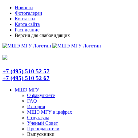
Skip
Telegram
Новости
to
Фотогалереи
content
Контакты
Карта сайта
Расписание
Версия для слабовидящих
+7 (495) 510 52 57
+7 (495) 510 52 67
МШЭ МГУ
О факультете
FAQ
История
МШЭ МГУ в цифрах
Структура
Ученый Совет
Преподаватели
Выпускники