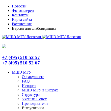
Skip
Telegram
Новости
to
Фотогалереи
content
Контакты
Карта сайта
Расписание
Версия для слабовидящих
+7 (495) 510 52 57
+7 (495) 510 52 67
МШЭ МГУ
О факультете
FAQ
История
МШЭ МГУ в цифрах
Структура
Ученый Совет
Преподаватели
Выпускники