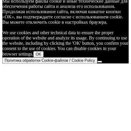
Мы используем файлы cookie и иные технические данные для
обеспечения работы сайта и анализа его использования.
Продолжая использование сайта, включая нажатие кнопки
«OK», вы подтверждаете согласие с использованием cookie.
Вы можете отключить cookie в настройках браузера.
We use cookies and other technical data to ensure the proper
operation of the website and analyze its usage. By continuing to use
the website, including by clicking the 'OK' button, you confirm your
consent to the use of cookies. You can disable cookies in your
browser settings.
OK
Политика обработки Cookie-файлов / Cookie Policy
Go
to
Top