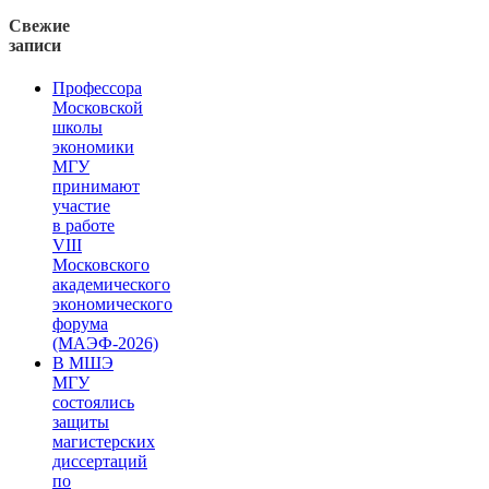
Свежие
записи
Профессора
Московской
школы
экономики
МГУ
принимают
участие
в работе
VIII
Московского
академического
экономического
форума
(МАЭФ-2026)
В МШЭ
МГУ
состоялись
защиты
магистерских
диссертаций
по