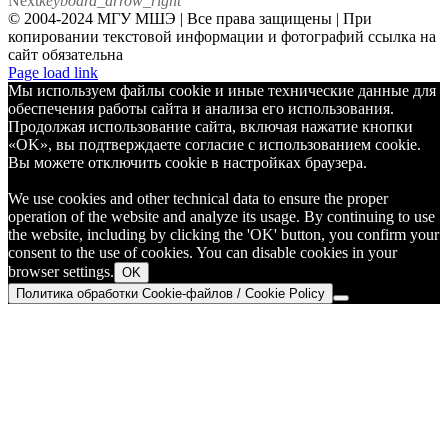
Next
keyboard_arrow_right
© 2004-2024 МГУ МШЭ | Все права защищены | При
копировании текстовой информации и фотографий ссылка на
сайт обязательна
Telegram
Page load link
Мы используем файлы cookie и иные технические данные для
обеспечения работы сайта и анализа его использования.
Продолжая использование сайта, включая нажатие кнопки
«OK», вы подтверждаете согласие с использованием cookie.
Вы можете отключить cookie в настройках браузера.
We use cookies and other technical data to ensure the proper
operation of the website and analyze its usage. By continuing to use
the website, including by clicking the 'OK' button, you confirm your
consent to the use of cookies. You can disable cookies in your
browser settings.
OK
Политика обработки Cookie-файлов / Cookie Policy
Go
to
Top