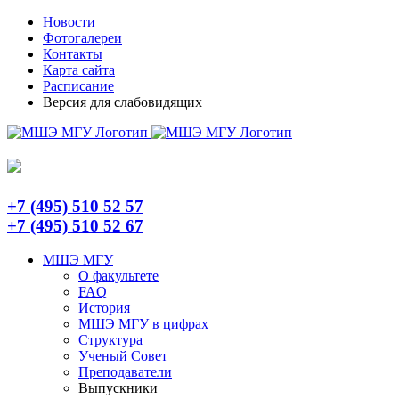
Skip
Telegram
Новости
to
Фотогалереи
content
Контакты
Карта сайта
Расписание
Версия для слабовидящих
+7 (495) 510 52 57
+7 (495) 510 52 67
МШЭ МГУ
О факультете
FAQ
История
МШЭ МГУ в цифрах
Структура
Ученый Совет
Преподаватели
Выпускники