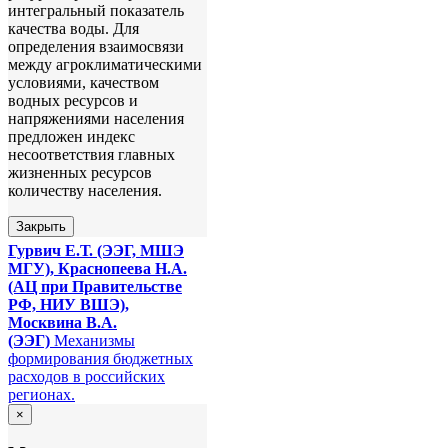
интегральный показатель
качества воды. Для
определения взаимосвязи
между агроклиматическими
условиями, качеством
водных ресурсов и
напряжениями населения
предложен индекс
несоответствия главных
жизненных ресурсов
количеству населения.
Закрыть
Гурвич Е.Т.
(ЭЭГ, МШЭ
МГУ), Краснопеева Н.А.
(АЦ при Правительстве
РФ, НИУ ВШЭ),
Москвина В.А.
(ЭЭГ)
Механизмы
формирования бюджетных
расходов в российских
регионах.
×