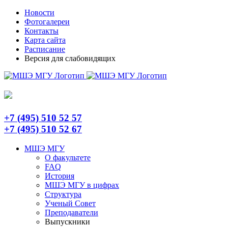
Skip
Telegram
Новости
to
Фотогалереи
content
Контакты
Карта сайта
Расписание
Версия для слабовидящих
+7 (495) 510 52 57
+7 (495) 510 52 67
МШЭ МГУ
О факультете
FAQ
История
МШЭ МГУ в цифрах
Структура
Ученый Совет
Преподаватели
Выпускники