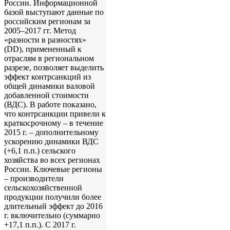
России. Информационной
базой выступают данные по
российским регионам за
2005–2017 гг. Метод
«разности в разностях»
(DD), примененный к
отраслям в региональном
разрезе, позволяет выделить
эффект контрсанкций из
общей динамики валовой
добавленной стоимости
(ВДС). В работе показано,
что контрсанкции привели к
краткосрочному – в течение
2015 г. – дополнительному
ускорению динамики ВДС
(+6,1 п.п.) сельского
хозяйства во всех регионах
России. Ключевые регионы
– производители
сельскохозяйственной
продукции получили более
длительный эффект до 2016
г. включительно (суммарно
+17,1 п.п.). С 2017 г.