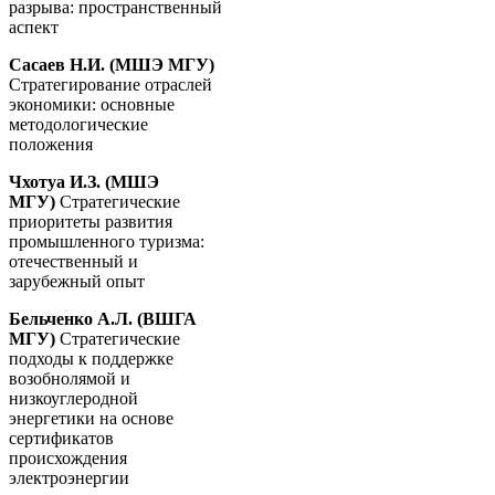
разрыва: пространственный
аспект
Сасаев Н.И. (МШЭ МГУ)
Стратегирование отраслей
экономики: основные
методологические
положения
Чхотуа И.З. (МШЭ
МГУ)
Стратегические
приоритеты развития
промышленного туризма:
отечественный и
зарубежный опыт
Бельченко А.Л. (ВШГА
МГУ)
Стратегические
подходы к поддержке
возобнолямой и
низкоуглеродной
энергетики на основе
сертификатов
происхождения
электроэнергии