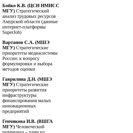
Бойко К.В. (ЦСИ ИМИСС
МГУ)
Стратегический
анализ трудовых ресурсов
Амурской области (данные
интернет-платформы
SuperJob)
Вартанов С.А. (МШЭ
МГУ)
Стратегические
приоритеты медиасистемы
России: к вопросу
формулировки и выбора
методов оценки
Гаврилина Д.Н. (МШЭ
МГУ)
Стратегические
приоритеты развития
инфраструктуры
финансирования малых
инновационных
предприятий
Генчикова И.В. (ВШГА
МГУ)
Человеческий
потенциал – один из