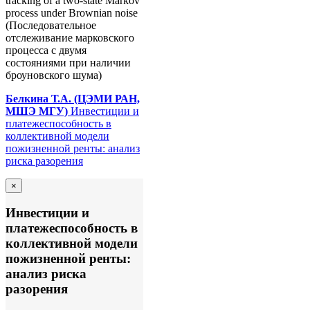
tracking of a two-state Markov
process under Brownian noise
(Последовательное
отслеживание марковского
процесса с двумя
состояниями при наличии
броуновского шума)
Белкина Т.А.
(ЦЭМИ РАН,
МШЭ МГУ)
Инвестиции и
платежеспособность в
коллективной модели
пожизненной ренты: анализ
риска разорения
×
Инвестиции и
платежеспособность в
коллективной модели
пожизненной ренты:
анализ риска
разорения