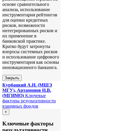
основе сравнительного
анализа, использование
инструментария рейтингов
для оценки кредитных
рисков, возможности
интегрированных рисков и
их применение в
банковской практике.
Кратко будут затронуты
вопросы системных рисков
и использование цифрового
инструментария как основы
инновационного банкинга.
Закрыть
Курбацкий А.Н. (МШЭ
МГУ),
Артамонов Н.В.
(МГИМО)
Ключевые
факторы результативности
взаимных фондов
×
Ключевые факторы
результативности