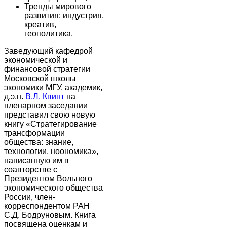
Тренды мирового
развития: индустрия,
креатив,
геополитика.
Заведующий кафедрой
экономической и
финансовой стратегии
Московской школы
экономики МГУ, академик,
д.э.н.
В.Л. Квинт
на
пленарном заседании
представил свою новую
книгу «Стратегирование
трансформации
общества: знание,
технологии, ноономика»,
написанную им в
соавторстве с
Президентом Вольного
экономического общества
России, член-
корреспондентом РАН
С.Д. Бодруновым. Книга
посвящена оценкам и