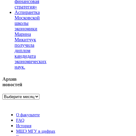
финансовая
стратегия»
Аспирантка
Московской
школы
экономики
Марина
Микитчук
получила
диплом
кандидата
экономических
наук.
Архив
новостей
Архив
новостей
О факультете
FAQ
История
МШЭ МГУ в цифрах