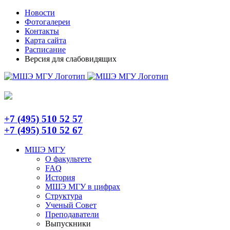
Skip
Telegram
Новости
to
Фотогалереи
content
Контакты
Карта сайта
Расписание
Версия для слабовидящих
+7 (495) 510 52 57
+7 (495) 510 52 67
МШЭ МГУ
О факультете
FAQ
История
МШЭ МГУ в цифрах
Структура
Ученый Совет
Преподаватели
Выпускники