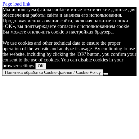
Telegram
Page load link
Мы используем файлы cookie и иные технические данные для
обеспечения работы сайта и анализа его использования.
Продолжая использование сайта, включая нажатие кнопки
«OK», вы подтверждаете согласие с использованием cookie.
Вы можете отключить cookie в настройках браузера.
We use cookies and other technical data to ensure the proper
operation of the website and analyze its usage. By continuing to use
the website, including by clicking the 'OK' button, you confirm your
consent to the use of cookies. You can disable cookies in your
browser settings.
OK
Политика обработки Cookie-файлов / Cookie Policy
Go
to
Top