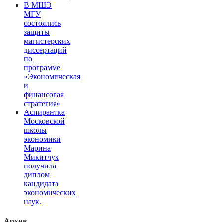
В МШЭ
МГУ
состоялись
защиты
магистерских
диссертаций
по
программе
«Экономическая
и
финансовая
стратегия»
Аспирантка
Московской
школы
экономики
Марина
Микитчук
получила
диплом
кандидата
экономических
наук.
Архив