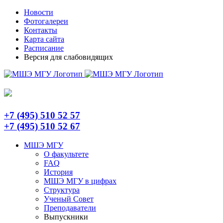
Skip
Telegram
Новости
to
Фотогалереи
content
Контакты
Карта сайта
Расписание
Версия для слабовидящих
+7 (495) 510 52 57
+7 (495) 510 52 67
МШЭ МГУ
О факультете
FAQ
История
МШЭ МГУ в цифрах
Структура
Ученый Совет
Преподаватели
Выпускники