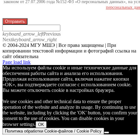
законом от 27.07.2006 года №152-ФЗ «О персональных данных», на усл
персональных да
Отправить
keyboard_arrow_left
Previous
Next
keyboard_arrow_right
© 2004-2024 МГУ МШЭ | Все права защищены | При
копировании текстовой информации и фотографий ссылка на
сайт обязательна
Telegram
Page load link
Мы используем файлы cookie и иные технические данные для
обеспечения работы сайта и анализа его использования.
Продолжая использование сайта, включая нажатие кнопки
«OK», вы подтверждаете согласие с использованием cookie.
Вы можете отключить cookie в настройках браузера.
We use cookies and other technical data to ensure the proper
operation of the website and analyze its usage. By continuing to use
the website, including by clicking the 'OK' button, you confirm your
consent to the use of cookies. You can disable cookies in your
browser settings.
OK
Политика обработки Cookie-файлов / Cookie Policy
Go