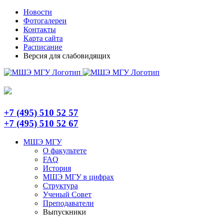
Skip
Telegram
Новости
to
Фотогалереи
content
Контакты
Карта сайта
Расписание
Версия для слабовидящих
+7 (495) 510 52 57
+7 (495) 510 52 67
МШЭ МГУ
О факультете
FAQ
История
МШЭ МГУ в цифрах
Структура
Ученый Совет
Преподаватели
Выпускники