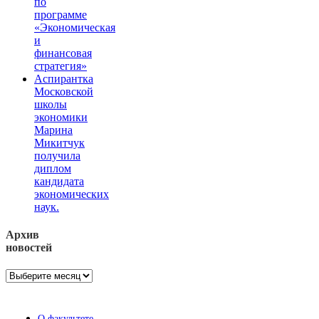
по
программе
«Экономическая
и
финансовая
стратегия»
Аспирантка
Московской
школы
экономики
Марина
Микитчук
получила
диплом
кандидата
экономических
наук.
Архив
новостей
Архив
новостей
О факультете