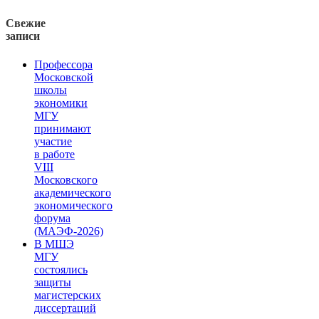
Свежие
записи
Профессора
Московской
школы
экономики
МГУ
принимают
участие
в работе
VIII
Московского
академического
экономического
форума
(МАЭФ-2026)
В МШЭ
МГУ
состоялись
защиты
магистерских
диссертаций