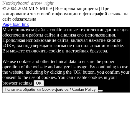
Next
keyboard_arrow_right
© 2004-2024 МГУ МШЭ | Все права защищены | При
копировании текстовой информации и фотографий ссылка на
сайт обязательна
Telegram
Page load link
Мы используем файлы cookie и иные технические данные для
обеспечения работы сайта и анализа его использования.
Продолжая использование сайта, включая нажатие кнопки
«OK», вы подтверждаете согласие с использованием cookie.
Вы можете отключить cookie в настройках браузера.
We use cookies and other technical data to ensure the proper
operation of the website and analyze its usage. By continuing to use
the website, including by clicking the 'OK' button, you confirm your
consent to the use of cookies. You can disable cookies in your
browser settings.
OK
Политика обработки Cookie-файлов / Cookie Policy
Go
to
Top