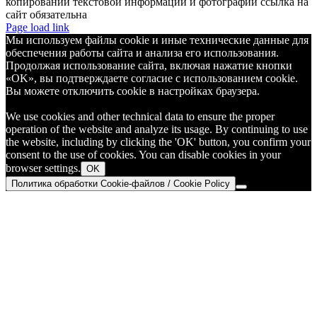
копировании текстовой информации и фотографий ссылка на
сайт обязательна
Telegram
Page load link
Мы используем файлы cookie и иные технические данные для
обеспечения работы сайта и анализа его использования.
Продолжая использование сайта, включая нажатие кнопки
«OK», вы подтверждаете согласие с использованием cookie.
Вы можете отключить cookie в настройках браузера.
We use cookies and other technical data to ensure the proper
operation of the website and analyze its usage. By continuing to use
the website, including by clicking the 'OK' button, you confirm your
consent to the use of cookies. You can disable cookies in your
browser settings.
OK
Политика обработки Cookie-файлов / Cookie Policy
Go
to
Top