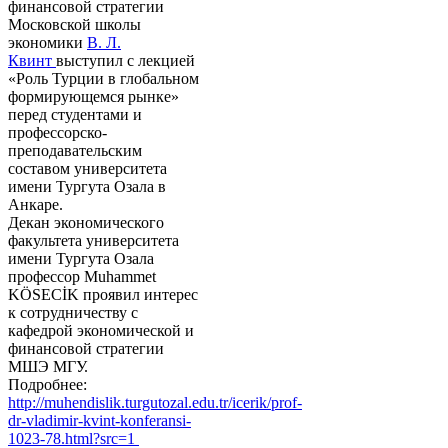
финансовой стратегии
Московской школы
экономики
В. Л.
Квинт
выступил с лекцией
«Роль Турции в глобальном
формирующемся рынке»
перед студентами и
профессорско-
преподавательским
составом университета
имени Тургута Озала в
Анкаре.
Декан экономического
факультета университета
имени Тургута Озала
профессор Muhammet
KÖSECİK проявил интерес
к сотрудничеству с
кафедрой экономической и
финансовой стратегии
МШЭ МГУ.
Подробнее:
http://muhendislik.turgutozal.edu.tr/icerik/prof-
dr-vladimir-kvint-konferansi-
1023-78.html?src=1