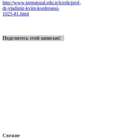
http://www.turgutozal.edu.tr/icerik/prof-
dr-vladimir-kvint-konferansi-
1025-81.html
Поделитесь этой записью!
Свежие