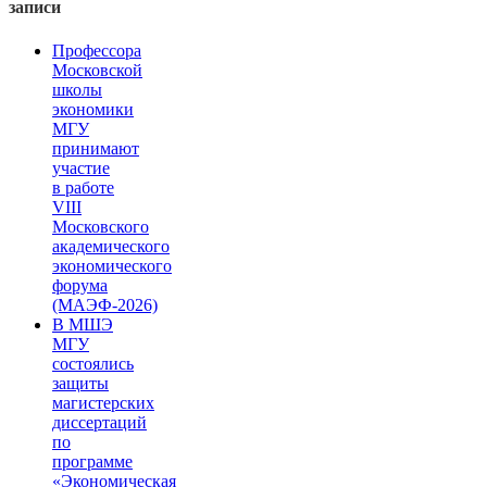
записи
Профессора
Московской
школы
экономики
МГУ
принимают
участие
в работе
VIII
Московского
академического
экономического
форума
(МАЭФ-2026)
В МШЭ
МГУ
состоялись
защиты
магистерских
диссертаций
по
программе
«Экономическая