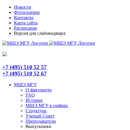
Skip
Telegram
Новости
to
Фотогалереи
content
Контакты
Карта сайта
Расписание
Версия для слабовидящих
+7 (495) 510 52 57
+7 (495) 510 52 67
МШЭ МГУ
О факультете
FAQ
История
МШЭ МГУ в цифрах
Структура
Ученый Совет
Преподаватели
Выпускники