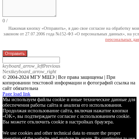
0
/
Нажимая кнопку «Отправить», я даю свое согласие на обработку мо
законом от 27.07.2006 года №152-ФЗ «О персональных данных», на усл
персональных да
Отправить
keyboard_arrow_left
Previous
Next
keyboard_arrow_right
© 2004-2024 МГУ МШЭ | Все права защищены | При
копировании текстовой информации и фотографий ссылка на
сайт обязательна
Telegram
Page load link
Мы используем файлы cookie и иные технические данные для
обеспечения работы сайта и анализа его использования.
Продолжая использование сайта, включая нажатие кнопки
«OK», вы подтверждаете согласие с использованием cookie.
Вы можете отключить cookie в настройках браузера.
We use cookies and other technical data to ensure the proper
operation of the website and analyze its usage. By continuing to use