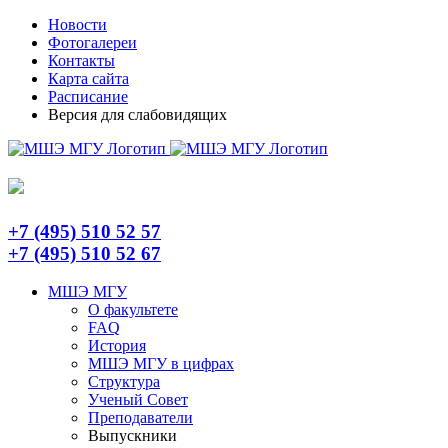
Skip
Telegram
Новости
to
Фотогалереи
content
Контакты
Карта сайта
Расписание
Версия для слабовидящих
+7 (495) 510 52 57
+7 (495) 510 52 67
МШЭ МГУ
О факультете
FAQ
История
МШЭ МГУ в цифрах
Структура
Ученый Совет
Преподаватели
Выпускники