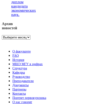
диплом
кандидата
экономических
наук.
Архив
новостей
Архив
новостей
О факультете
FAQ
История
МШЭ МГУ в цифрах
Структура
Кафедры
Руководство
Преподаватели
Документы
Партнеры
Контакты
Портрет первокурсника
О нас говорят