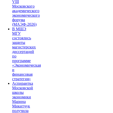
VIII
Московского
академического
экономического
форума
(МАЭФ-2026)
В МШЭ
МГУ
состоялись
защиты
магистерских
диссертаций
по
программе
«Экономическая
и
финансовая
стратегия»
Аспирантка
Московской
школы
экономики
Марина
Микитчук
получила