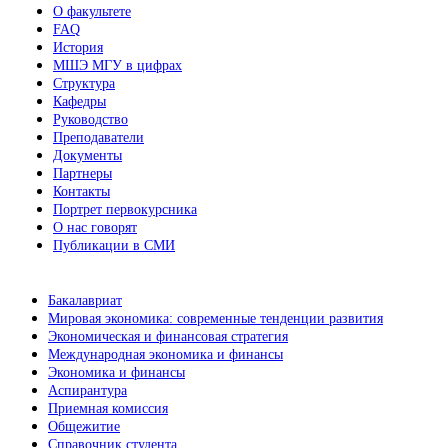
О факультете
FAQ
История
МШЭ МГУ в цифрах
Структура
Кафедры
Руководство
Преподаватели
Документы
Партнеры
Контакты
Портрет первокурсника
О нас говорят
Публикации в СМИ
Бакалавриат
Мировая экономика: современные тенденции развития
Экономическая и финансовая стратегия
Международная экономика и финансы
Экономика и финансы
Аспирантура
Приемная комиссия
Общежитие
Справочник студента