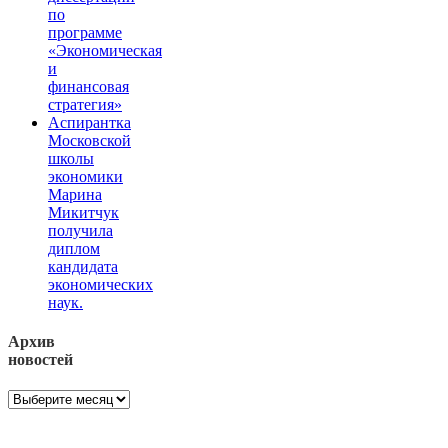
по
программе
«Экономическая
и
финансовая
стратегия»
Аспирантка
Московской
школы
экономики
Марина
Микитчук
получила
диплом
кандидата
экономических
наук.
Архив
новостей
Архив
новостей