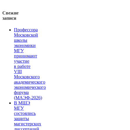
Свежие
записи
Профессора
Московской
школы
экономики
МГУ
принимают
участие
в работе
VIII
Московского
академического
экономического
форума
(МАЭФ-2026)
В МШЭ
МГУ
состоялись
защиты
магистерских
диссертаций