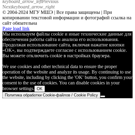
keyboard_arrow_left
Previous
Next
keyboard_arrow_right
© 2004-2024 МГУ МШЭ | Все права защищены | При
копировании текстовой информации и фотографий ссылка на
сайт обязательна
Telegram
Page load link
Мы используем файлы cookie и иные технические данные для
обеспечения работы сайта и анализа его использования.
Продолжая использование сайта, включая нажатие кнопки
«OK», вы подтверждаете согласие с использованием cookie.
Вы можете отключить cookie в настройках браузера.
We use cookies and other technical data to ensure the proper
operation of the website and analyze its usage. By continuing to use
the website, including by clicking the 'OK' button, you confirm your
consent to the use of cookies. You can disable cookies in your
browser settings.
OK
Политика обработки Cookie-файлов / Cookie Policy
Go
to
Top