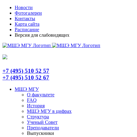
Skip
Telegram
Новости
to
Фотогалереи
content
Контакты
Карта сайта
Расписание
Версия для слабовидящих
+7 (495) 510 52 57
+7 (495) 510 52 67
МШЭ МГУ
О факультете
FAQ
История
МШЭ МГУ в цифрах
Структура
Ученый Совет
Преподаватели
Выпускники