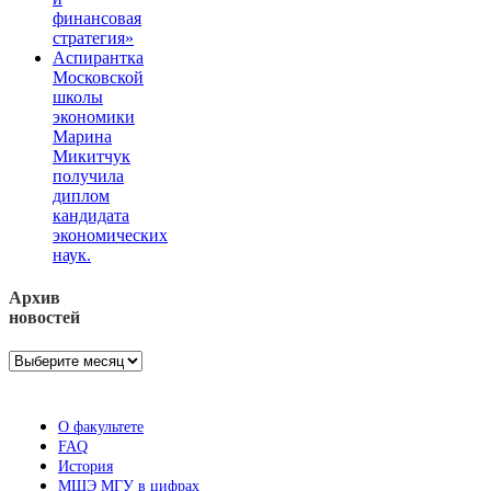
финансовая
стратегия»
Аспирантка
Московской
школы
экономики
Марина
Микитчук
получила
диплом
кандидата
экономических
наук.
Архив
новостей
Архив
новостей
О факультете
FAQ
История
МШЭ МГУ в цифрах