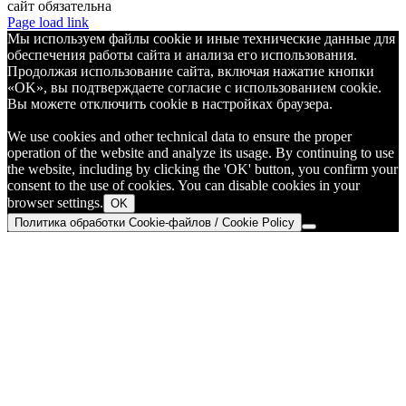
сайт обязательна
Telegram
Page load link
Мы используем файлы cookie и иные технические данные для
обеспечения работы сайта и анализа его использования.
Продолжая использование сайта, включая нажатие кнопки
«OK», вы подтверждаете согласие с использованием cookie.
Вы можете отключить cookie в настройках браузера.
We use cookies and other technical data to ensure the proper
operation of the website and analyze its usage. By continuing to use
the website, including by clicking the 'OK' button, you confirm your
consent to the use of cookies. You can disable cookies in your
browser settings.
OK
Политика обработки Cookie-файлов / Cookie Policy
Go
to
Top