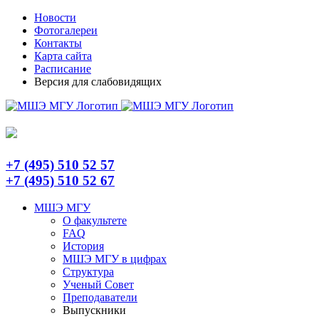
Skip
Telegram
Новости
to
Фотогалереи
content
Контакты
Карта сайта
Расписание
Версия для слабовидящих
+7 (495) 510 52 57
+7 (495) 510 52 67
МШЭ МГУ
О факультете
FAQ
История
МШЭ МГУ в цифрах
Структура
Ученый Совет
Преподаватели
Выпускники