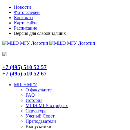
Skip
Telegram
Новости
to
Фотогалереи
content
Контакты
Карта сайта
Расписание
Версия для слабовидящих
+7 (495) 510 52 57
+7 (495) 510 52 67
МШЭ МГУ
О факультете
FAQ
История
МШЭ МГУ в цифрах
Структура
Ученый Совет
Преподаватели
Выпускники