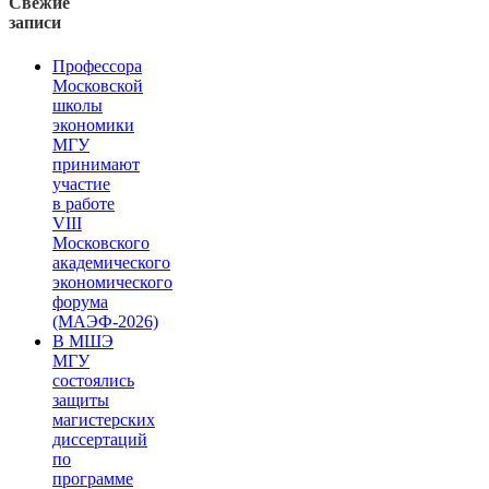
Свежие
записи
Профессора
Московской
школы
экономики
МГУ
принимают
участие
в работе
VIII
Московского
академического
экономического
форума
(МАЭФ-2026)
В МШЭ
МГУ
состоялись
защиты
магистерских
диссертаций
по
программе