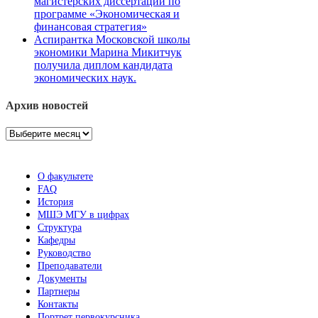
магистерских диссертаций по
программе «Экономическая и
финансовая стратегия»
Аспирантка Московской школы
экономики Марина Микитчук
получила диплом кандидата
экономических наук.
Архив новостей
Архив
новостей
О факультете
FAQ
История
МШЭ МГУ в цифрах
Структура
Кафедры
Руководство
Преподаватели
Документы
Партнеры
Контакты
Портрет первокурсника