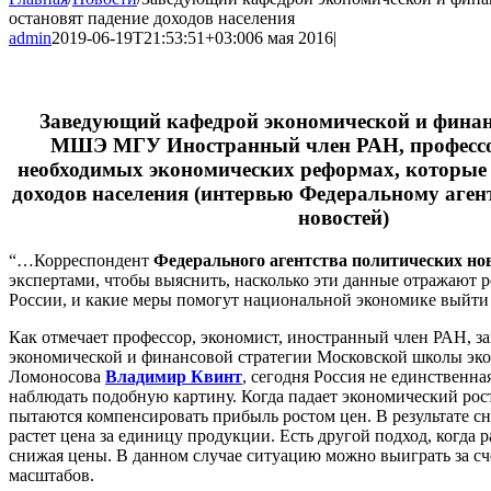
остановят падение доходов населения
admin
2019-06-19T21:53:51+03:00
6 мая 2016
|
Заведующий кафедрой экономической и финан
МШЭ МГУ Иностранный член РАН, профессор
необходимых экономических реформах, которые 
доходов населения (интервью Федеральному аген
новостей)
“…Корреспондент
Федерального агентства политических но
экспертами, чтобы выяснить, насколько эти данные отражают 
России, и какие меры помогут национальной экономике выйти 
Как отмечает профессор, экономист, иностранный член РАН, 
экономической и финансовой стратегии Московской школы э
Ломоносова
Владимир Квинт
, сегодня Россия не единственна
наблюдать подобную картину. Когда падает экономический рос
пытаются компенсировать прибыль ростом цен. В результате с
растет цена за единицу продукции. Есть другой подход, когда
снижая цены. В данном случае ситуацию можно выиграть за с
масштабов.