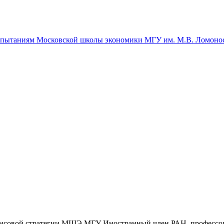
спытаниям Московской школы экономики МГУ им. М.В. Ломоно
нсовой стратегии МШЭ МГУ Иностранный член РАН, профессор 