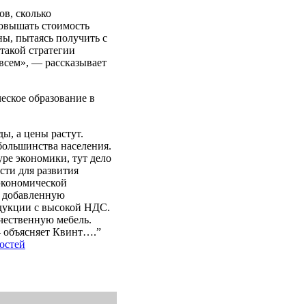
ов, сколько
овышать стоимость
ны, пытаясь получить с
такой стратегии
 всем», — рассказывает
еское образование в
ы, а цены растут.
большинства населения.
ре экономики, тут дело
сти для развития
экономической
ю добавленную
одукции с высокой НДС.
ачественную мебель.
— объясняет Квинт….”
остей