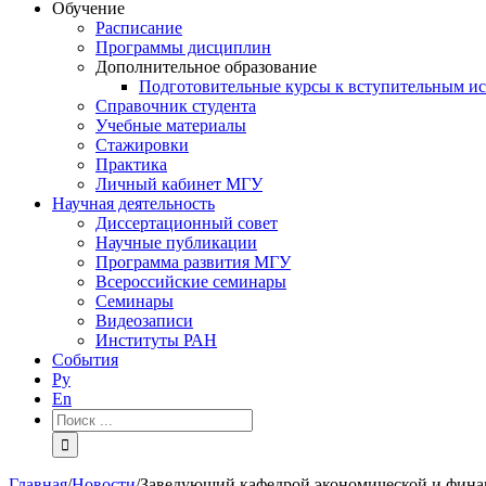
Обучение
Расписание
Программы дисциплин
Дополнительное образование
Подготовительные курсы к вступительным и
Справочник студента
Учебные материалы
Стажировки
Практика
Личный кабинет МГУ
Научная деятельность
Диссертационный совет
Научные публикации
Программа развития МГУ
Всероссийские семинары
Семинары
Видеозаписи
Институты РАН
События
Ру
En
Результат
поиска:
Главная
/
Новости
/
Заведующий кафедрой экономической и фина