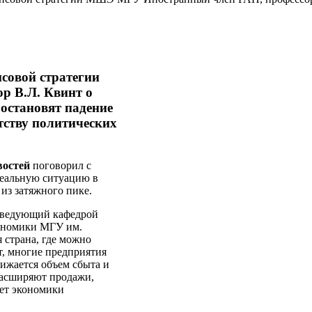
совой стратегии
 В.Л. Квинт о
остановят падение
тству политических
востей
поговорил с
реальную ситуацию в
из затяжного пике.
заведующий кафедрой
кономики МГУ им.
я страна, где можно
т, многие предприятия
нижается объем сбыта и
 расширяют продажи,
чет экономики