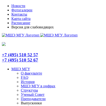
Skip
Telegram
Новости
to
Фотогалереи
content
Контакты
Карта сайта
Расписание
Версия для слабовидящих
+7 (495) 510 52 57
+7 (495) 510 52 67
МШЭ МГУ
О факультете
FAQ
История
МШЭ МГУ в цифрах
Структура
Ученый Совет
Преподаватели
Выпускники