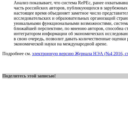
Анализ показывает, что система RePEc, ранее охватыва
часть российских авторов, публикующихся в зарубежных 
настоящее время объединяет заметное число представите
исследовательских и образовательных организаций стран
уникальными функциональными возможностями, система
ближайшей перспективе, по мнению авторов, способна с
интегратором информации об экономических исследовани
в свою очередь, позволит давать количественные оценки
экономической науки на международной арене.
Подробнее см.
электронную версию Журнала НЭА (№4 2016, ст
Поделитесь этой записью!