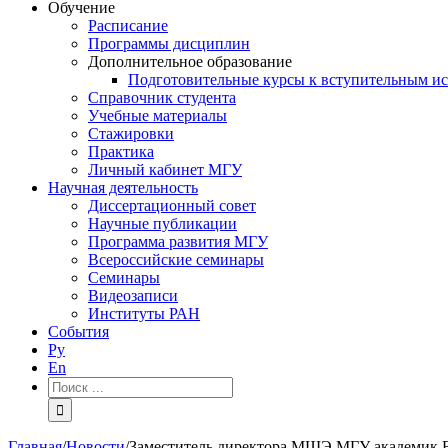
Обучение
Расписание
Программы дисциплин
Дополнительное образование
Подготовительные курсы к вступительным и
Справочник студента
Учебные материалы
Стажировки
Практика
Личный кабинет МГУ
Научная деятельность
Диссертационный совет
Научные публикации
Программа развития МГУ
Всероссийские семинары
Семинары
Видеозаписи
Институты РАН
События
Ру
En
Результат
поиска:
Главная
/
Новости
/
Заместитель директора МШЭ МГУ академик В.