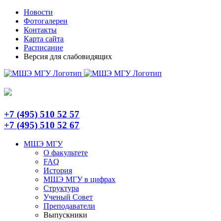
Skip
Telegram
Новости
to
Фотогалереи
content
Контакты
Карта сайта
Расписание
Версия для слабовидящих
+7 (495) 510 52 57
+7 (495) 510 52 67
МШЭ МГУ
О факультете
FAQ
История
МШЭ МГУ в цифрах
Структура
Ученый Совет
Преподаватели
Выпускники