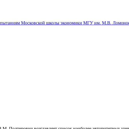
спытаниям Московской школы экономики МГУ им. М.В. Ломоно
М. Полтерович возглавляет список наиболее авторитетных уче