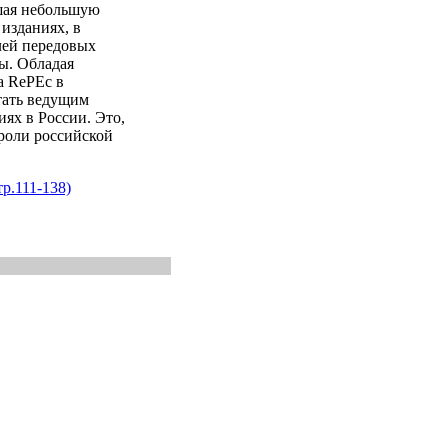
вшая небольшую
изданиях, в
лей передовых
ы. Обладая
 RePEc в
тать ведущим
ях в России. Это,
 роли российской
р.111-138)