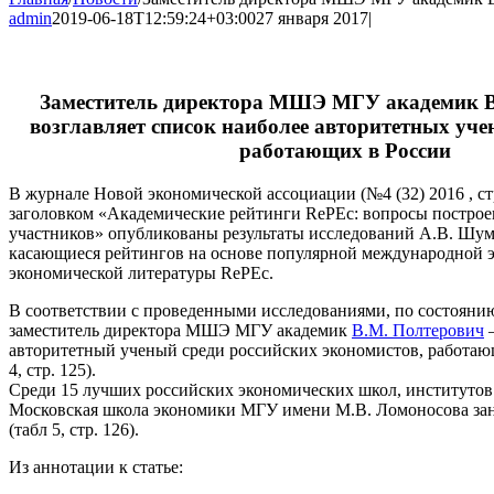
admin
2019-06-18T12:59:24+03:00
27 января 2017
|
Заместитель директора МШЭ МГУ академик В
возглавляет список наиболее авторитетных уче
работающих в России
В журнале Новой экономической ассоциации (№4 (32) 2016 , стр
заголовком «Академические рейтинги RePEc: вопросы построе
участников» опубликованы результаты исследований А.В. Шуми
касающиеся рейтингов на основе популярной международной 
экономической литературы RePEc.
В соответствии с проведенными исследованиями, по состоянию
заместитель директора МШЭ МГУ академик
В.М. Полтерович
—
авторитетный ученый среди российских экономистов, работаю
4, стр. 125).
Среди 15 лучших российских экономических школ, институтов
Московская школа экономики МГУ имени М.В. Ломоносова зан
(табл 5, стр. 126).
Из аннотации к статье: