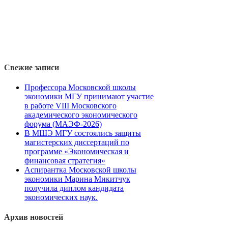
Свежие записи
Профессора Московской школы
экономики МГУ принимают участие
в работе VIII Московского
академического экономического
форума (МАЭФ-2026)
В МШЭ МГУ состоялись защиты
магистерских диссертаций по
программе «Экономическая и
финансовая стратегия»
Аспирантка Московской школы
экономики Марина Микитчук
получила диплом кандидата
экономических наук.
Архив новостей