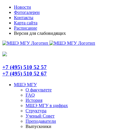
Skip
Telegram
Новости
to
Фотогалереи
content
Контакты
Карта сайта
Расписание
Версия для слабовидящих
+7 (495) 510 52 57
+7 (495) 510 52 67
МШЭ МГУ
О факультете
FAQ
История
МШЭ МГУ в цифрах
Структура
Ученый Совет
Преподаватели
Выпускники