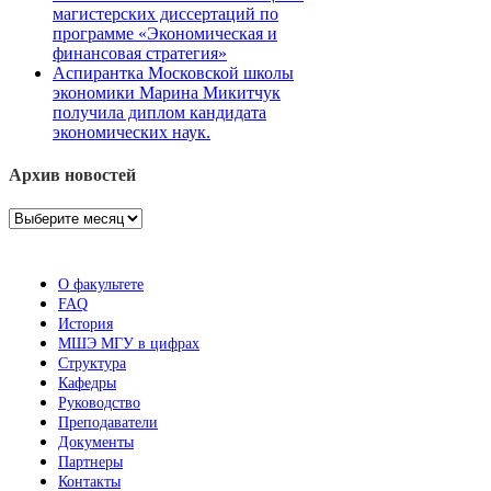
магистерских диссертаций по
программе «Экономическая и
финансовая стратегия»
Аспирантка Московской школы
экономики Марина Микитчук
получила диплом кандидата
экономических наук.
Архив новостей
Архив
новостей
О факультете
FAQ
История
МШЭ МГУ в цифрах
Структура
Кафедры
Руководство
Преподаватели
Документы
Партнеры
Контакты