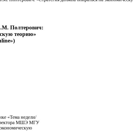
.М. Полтерович:
ескую теорию»
line»)
ике «Тема недели/
директора МШЭ МГУ
а экономическую