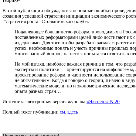
теорию».
В этой публикации обсуждаются основные ошибки проведени
создания успешной стратегии инициации экономического роста
“стратегия роста” Столыпинского клуба.
Подавляющее большинство реформ, проводимых в России
поставленных реформаторами целей либо достигают их 
издержками. Для того чтобы разрабатываемая стратегия 
успех, необходимо понять и учесть причины прошлых по
многогранный вопрос, на него я попытался ответить в не
На мой взгляд, наиболее важная причина в том, что разр
эксперты и политики — ориентируются на мифологемы, 
проектирование реформ, в частности использование совр
не обязательным. Когда я говорю о теории, я имею в виду
математические модели, но и эконометрические исследов
опыта разных стран…
Источник: электронная версия журнала
«Эксперт» N 20
Полный текст публикации
см. здесь
Поделитесь этой записью!