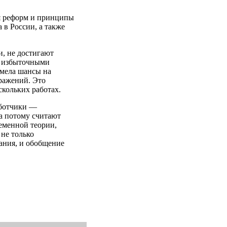
я реформ и принципы
 в России, а также
, не достигают
с избыточными
имела шансы на
ражений. Это
скольких работах.
аботчики —
а потому считают
еменной теории,
 не только
ания, и обобщение