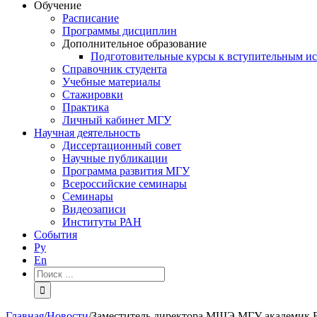
Обучение
Расписание
Программы дисциплин
Дополнительное образование
Подготовительные курсы к вступительным и
Справочник студента
Учебные материалы
Стажировки
Практика
Личный кабинет МГУ
Научная деятельность
Диссертационный совет
Научные публикации
Программа развития МГУ
Всероссийские семинары
Семинары
Видеозаписи
Институты РАН
События
Ру
En
Результат
поиска:
Главная
/
Новости
/
Заместитель директора МШЭ МГУ академик В.