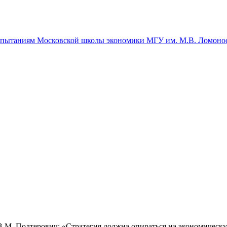
спытаниям Московской школы экономики МГУ им. М.В. Ломоно
М. Полтерович: «Стратегия должна опираться на экономическу