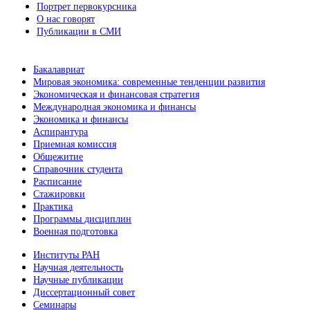
Портрет первокурсника
О нас говорят
Публикации в СМИ
Бакалавриат
Мировая экономика: современные тенденции развития
Экономическая и финансовая стратегия
Международная экономика и финансы
Экономика и финансы
Аспирантура
Приемная комиссия
Общежитие
Справочник студента
Расписание
Стажировки
Практика
Программы дисциплин
Военная подготовка
Институты РАН
Научная деятельность
Научные публикации
Диссертационный совет
Семинары