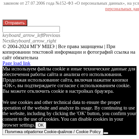
законом от 27.07.2006 года №152-ФЗ «О персональных данных», на усл
персональных да
Отправить
keyboard_arrow_left
Previous
Next
keyboard_arrow_right
© 2004-2024 МГУ МШЭ | Все права защищены | При
копировании текстовой информации и фотографий ссылка на
сайт обязательна
Telegram
Page load link
Мы используем файлы cookie и иные технические данные для
обеспечения работы сайта и анализа его использования.
Продолжая использование сайта, включая нажатие кнопки
«OK», вы подтверждаете согласие с использованием cookie.
Вы можете отключить cookie в настройках браузера.
We use cookies and other technical data to ensure the proper
operation of the website and analyze its usage. By continuing to use
the website, including by clicking the 'OK' button, you confirm your
consent to the use of cookies. You can disable cookies in your
browser settings.
OK
Политика обработки Cookie-файлов / Cookie Policy
Go