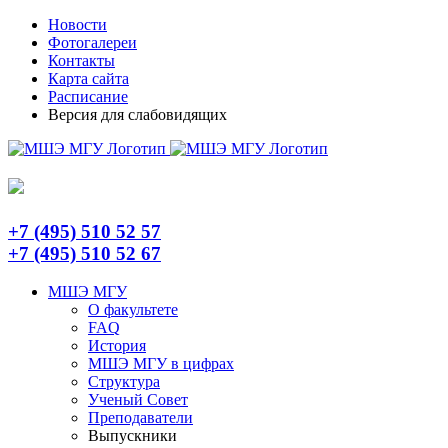
Skip
Telegram
Новости
to
Фотогалереи
content
Контакты
Карта сайта
Расписание
Версия для слабовидящих
+7 (495) 510 52 57
+7 (495) 510 52 67
МШЭ МГУ
О факультете
FAQ
История
МШЭ МГУ в цифрах
Структура
Ученый Совет
Преподаватели
Выпускники