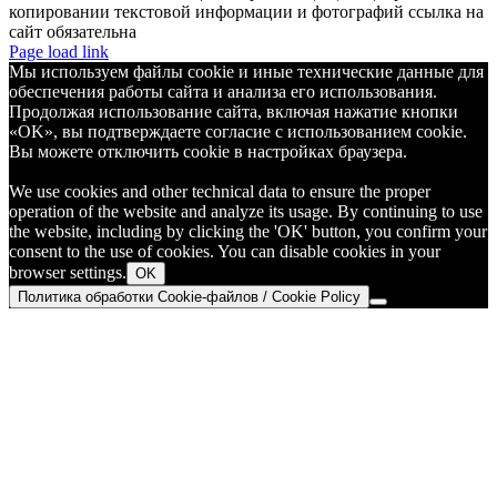
копировании текстовой информации и фотографий ссылка на
сайт обязательна
Telegram
Page load link
Мы используем файлы cookie и иные технические данные для
обеспечения работы сайта и анализа его использования.
Продолжая использование сайта, включая нажатие кнопки
«OK», вы подтверждаете согласие с использованием cookie.
Вы можете отключить cookie в настройках браузера.
We use cookies and other technical data to ensure the proper
operation of the website and analyze its usage. By continuing to use
the website, including by clicking the 'OK' button, you confirm your
consent to the use of cookies. You can disable cookies in your
browser settings.
OK
Политика обработки Cookie-файлов / Cookie Policy
Go
to
Top