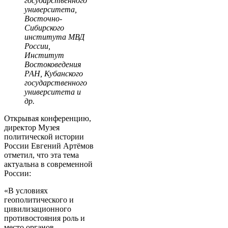
государственного
университета,
Восточно-
Сибирского
института МВД
России,
Институт
Востоковедения
РАН, Кубанского
государственного
университета и
др.
Открывая конференцию,
директор Музея
политической истории
России Евгений Артёмов
отметил, что эта тема
актуальна в современной
России:
«В условиях
геополитического и
цивилизационного
противостояния роль и
место органов