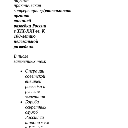
научно-
практическая
конференция
«Деятельность
органов
внешней
разведки России
в XIX-XXI вв. К
100-летию
нелегальной
разведки»
.
В числе
заявленных тем:
Операции
советской
внешней
разведки и
русская
эмиграция.
Борьба
секретных
служб
России со
шпионажем
в XIX–XX