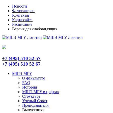
Skip
Telegram
Новости
to
Фотогалереи
content
Контакты
Карта сайта
Расписание
Версия для слабовидящих
+7 (495) 510 52 57
+7 (495) 510 52 67
МШЭ МГУ
О факультете
FAQ
История
МШЭ МГУ в цифрах
Структура
Ученый Совет
Преподаватели
Выпускники