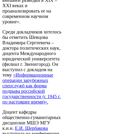
внешней разведки в XIX –
XXI веках и
проанализировать ее на
современном научном
уровне».
Среди докладчиков хотелось
бы отметить Шевцова
Владимира Сергеевича –
доктора политических наук,
доцента Международного
юридический университета
(филиал г. Звенигород). Он
выступил с докладом на
тему
«Информационные
операции зарубежных
спецслужб как форма
подрыва российской
государственности (с 1945 г.
по настоящее время)».
Доцент кафедры
общественно-гуманитарных
дисциплин МШЭ МГУ
к.и.н.
Е.И. Щербакова
выступила на конференции