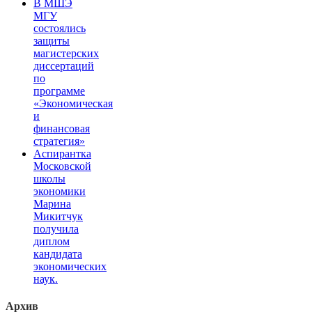
В МШЭ
МГУ
состоялись
защиты
магистерских
диссертаций
по
программе
«Экономическая
и
финансовая
стратегия»
Аспирантка
Московской
школы
экономики
Марина
Микитчук
получила
диплом
кандидата
экономических
наук.
Архив