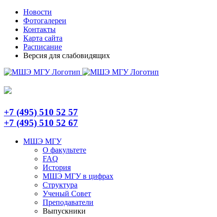
Skip
Telegram
Новости
to
Фотогалереи
content
Контакты
Карта сайта
Расписание
Версия для слабовидящих
+7 (495) 510 52 57
+7 (495) 510 52 67
МШЭ МГУ
О факультете
FAQ
История
МШЭ МГУ в цифрах
Структура
Ученый Совет
Преподаватели
Выпускники