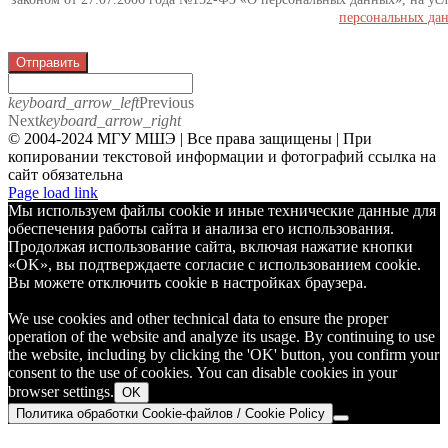
персональных да
Отправить
keyboard_arrow_left
Previous
Next
keyboard_arrow_right
© 2004-2024 МГУ МШЭ | Все права защищены | При
копировании текстовой информации и фотографий ссылка на
сайт обязательна
Telegram
Page load link
Мы используем файлы cookie и иные технические данные для
обеспечения работы сайта и анализа его использования.
Продолжая использование сайта, включая нажатие кнопки
«OK», вы подтверждаете согласие с использованием cookie.
Вы можете отключить cookie в настройках браузера.
We use cookies and other technical data to ensure the proper
operation of the website and analyze its usage. By continuing to use
the website, including by clicking the 'OK' button, you confirm your
consent to the use of cookies. You can disable cookies in your
browser settings.
OK
Политика обработки Cookie-файлов / Cookie Policy
Go