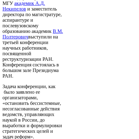
МГУ
академик А.Д.
Некипелов
и заместитель
директора по магистратуре,
аспирантуре и
послевузовскому
образованию академик
В.М.
Полтерович
выступили на
третьей конференции
научных работников,
посвященной
реструктуризации РАН.
Конференция состоялась в
большом зале Президиума
РАН.
Задача конференции, как
было заявлено ее
организаторами,
«остановить бессистемные,
несогласованные действия
ведомств, управляющих
наукой в России, до
выработки и формулировки
стратегических целей и
задач реформ».