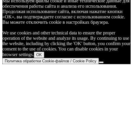
Мы используем файлы cookie и иные технические данные для
обеспечения работы сайта и анализа его использования.
Продолжая использование сайта, включая нажатие кнопки
«OK», вы подтверждаете согласие с использованием cookie.
Вы можете отключить cookie в настройках браузера.
We use cookies and other technical data to ensure the proper
operation of the website and analyze its usage. By continuing to use
the website, including by clicking the 'OK' button, you confirm your
consent to the use of cookies. You can disable cookies in your
browser settings.
OK
Политика обработки Cookie-файлов / Cookie Policy
Go
to
Top