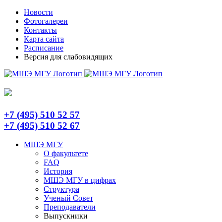
Skip
Telegram
Новости
to
Фотогалереи
content
Контакты
Карта сайта
Расписание
Версия для слабовидящих
+7 (495) 510 52 57
+7 (495) 510 52 67
МШЭ МГУ
О факультете
FAQ
История
МШЭ МГУ в цифрах
Структура
Ученый Совет
Преподаватели
Выпускники