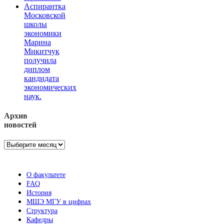
Аспирантка
Московской
школы
экономики
Марина
Микитчук
получила
диплом
кандидата
экономических
наук.
Архив
новостей
Архив
новостей
О факультете
FAQ
История
МШЭ МГУ в цифрах
Структура
Кафедры