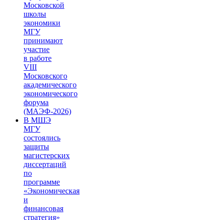
Московской
школы
экономики
МГУ
принимают
участие
в работе
VIII
Московского
академического
экономического
форума
(МАЭФ-2026)
В МШЭ
МГУ
состоялись
защиты
магистерских
диссертаций
по
программе
«Экономическая
и
финансовая
стратегия»