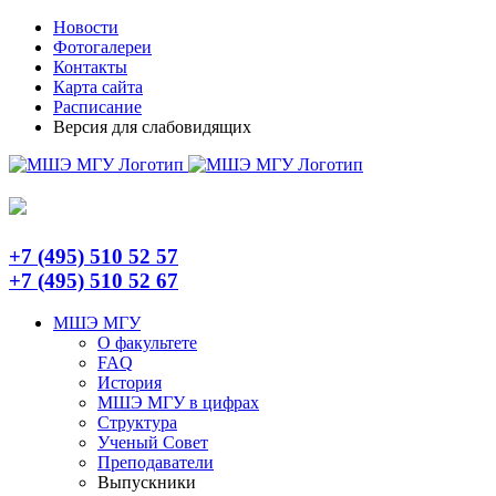
Skip
Telegram
Новости
to
Фотогалереи
content
Контакты
Карта сайта
Расписание
Версия для слабовидящих
+7 (495) 510 52 57
+7 (495) 510 52 67
МШЭ МГУ
О факультете
FAQ
История
МШЭ МГУ в цифрах
Структура
Ученый Совет
Преподаватели
Выпускники