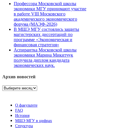
Профессора Московской школы
экономики МГУ принимают участие
в работе VIII Московского
академического экономического
форума (МАЭФ-2026)
В МШЭ МГУ состоялись защиты
магистерских диссертаций по
программе «Экономическая и
финансовая стратегия»
Аспирантка Московской школы
экономики Марина Микитчук
получила диплом кандидата
экономических наук.
Архив новостей
Архив
новостей
О факультете
FAQ
История
МШЭ МГУ в цифрах
Структура