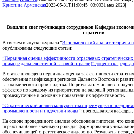
Кристина Арменская
2023-05-31T11:00:45+03:00
31 мая 2023
|
Вышли в свет публикации сотрудников Кафедры экономи
стратегии
В свежем выпуске журнала “
Экономический анализ: теория и 
опубликованы следующие статьи:
“Первичная оценка эффективности отраслевых стратегических
примере дальневосточной газовой отрасли)” доцента кафедры, 
В статье проведена первичная оценка эффективности стратеги
обеспечения газификации регионов Дальнего Востока и развит
газохимического производства. По результатам анализа получ
эффектов по каждому из приоритетов на валовый региональны
промежуточные и основные показатели их эффективности.
“Стратегический анализ конкурентных преимуществ предприят
промышленности и индустрии моды
“
: преподавателя кафедры,
На основе проведенного анализа обоснована гипотеза, что ко
играют наиболее значимую роль для формирования уникальной
обеспечивающей стратегическое лидерство. Результаты исслед