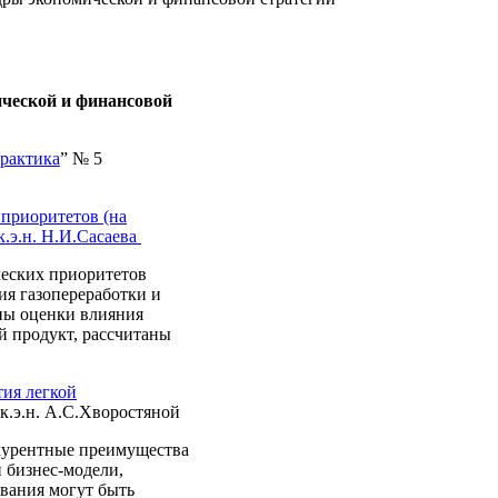
ческой и финансовой
практика
” № 5
 приоритетов (на
к.э.н. Н.И.Сасаева
ческих приоритетов
ия газопереработки и
ены оценки влияния
й продукт, рассчитаны
ия легкой
 к.э.н. А.С.Хворостяной
нкурентные преимущества
 бизнес-модели,
ования могут быть