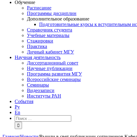
Обучение
Расписание
Программы дисциплин
Дополнительное образование
Подготовительные курсы к вступительным и
Справочник студента
Учебные материалы
Стажировки
Практика
Личный кабинет МГУ
Научная деятельность
Диссертационный совет
Научные публикации
Программа развития МГУ
Всероссийские семинары
Семинары
Видеозаписи
Институты РАН
События
Ру
En
Результат
поиска:
Главная
/
Новости
/
Вышли в свет публикации сотрудников Кафед