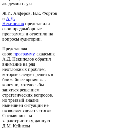
академии наук:
Ж.И. Алферов, В.Е. Фортов
и
А.Д.
Некипелов
представили
свои предвыборные
программы и ответили на
вопросы аудитории.
Представляя
свою
программу
, академик
А.Д. Некипелов обратил
внимание на ряд
неотложных проблем,
которые следует решить в
ближайшее время: «…
конечно, хотелось бы
заняться решением
стратегических вопросов,
но трезвый анализ
нынешней ситуации не
позволяет сделать этого».
Сославшись на
характеристику, данную
Д.М. Кейнсом