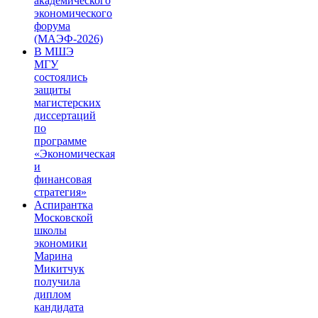
академического
экономического
форума
(МАЭФ-2026)
В МШЭ
МГУ
состоялись
защиты
магистерских
диссертаций
по
программе
«Экономическая
и
финансовая
стратегия»
Аспирантка
Московской
школы
экономики
Марина
Микитчук
получила
диплом
кандидата