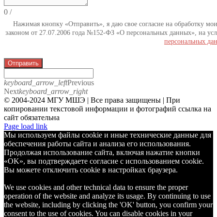
0
/
Нажимая кнопку «Отправить», я даю свое согласие на обработку мо
законом от 27.07.2006 года №152-ФЗ «О персональных данных», на усл
персональных да
Отправить
keyboard_arrow_left
Previous
Next
keyboard_arrow_right
© 2004-2024 МГУ МШЭ | Все права защищены | При
копировании текстовой информации и фотографий ссылка на
сайт обязательна
Telegram
Page load link
Мы используем файлы cookie и иные технические данные для
обеспечения работы сайта и анализа его использования.
Продолжая использование сайта, включая нажатие кнопки
«OK», вы подтверждаете согласие с использованием cookie.
Вы можете отключить cookie в настройках браузера.
We use cookies and other technical data to ensure the proper
operation of the website and analyze its usage. By continuing to use
the website, including by clicking the 'OK' button, you confirm your
consent to the use of cookies. You can disable cookies in your