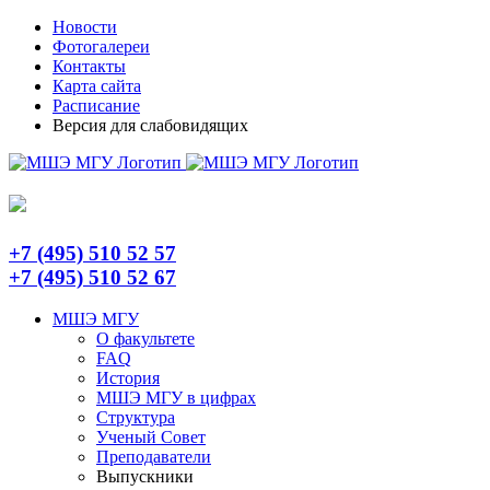
Skip
Telegram
Новости
to
Фотогалереи
content
Контакты
Карта сайта
Расписание
Версия для слабовидящих
+7 (495) 510 52 57
+7 (495) 510 52 67
МШЭ МГУ
О факультете
FAQ
История
МШЭ МГУ в цифрах
Структура
Ученый Совет
Преподаватели
Выпускники