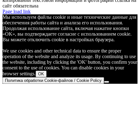
копировании текстовой информации и фотографий ссылка на
сайт обязательна
Telegram
Page load link
Мы используем файлы cookie и иные технические данные для
обеспечения работы сайта и анализа его использования.
Продолжая использование сайта, включая нажатие кнопки
«OK», вы подтверждаете согласие с использованием cookie.
Вы можете отключить cookie в настройках браузера.
We use cookies and other technical data to ensure the proper
operation of the website and analyze its usage. By continuing to use
the website, including by clicking the 'OK' button, you confirm your
consent to the use of cookies. You can disable cookies in your
browser settings.
OK
Политика обработки Cookie-файлов / Cookie Policy
Go
to
Top