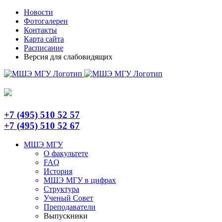
Skip
Telegram
Новости
to
Фотогалереи
content
Контакты
Карта сайта
Расписание
Версия для слабовидящих
+7 (495) 510 52 57
+7 (495) 510 52 67
МШЭ МГУ
О факультете
FAQ
История
МШЭ МГУ в цифрах
Структура
Ученый Совет
Преподаватели
Выпускники