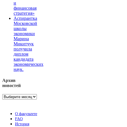
и
финансовая
стратегия»
Аспирантка
Московской
школы
экономики
Марина
Микитчук
получила
диплом
кандидата
экономических
наук.
Архив
новостей
Архив
новостей
О факультете
FAQ
История