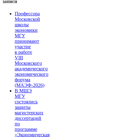
записи
Профессора
Московской
школы
экономики
МГУ
принимают
участие
в работе
VIII
Московского
академического
экономического
форума
(МАЭФ-2026)
В МШЭ
МГУ
состоялись
защиты
магистерских
диссертаций
по
программе
«Экономическая