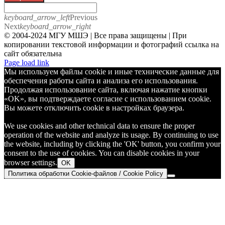
keyboard_arrow_left
Previous
Next
keyboard_arrow_right
© 2004-2024 МГУ МШЭ | Все права защищены | При
копировании текстовой информации и фотографий ссылка на
сайт обязательна
Telegram
Page load link
Мы используем файлы cookie и иные технические данные для
обеспечения работы сайта и анализа его использования.
Продолжая использование сайта, включая нажатие кнопки
«OK», вы подтверждаете согласие с использованием cookie.
Вы можете отключить cookie в настройках браузера.
We use cookies and other technical data to ensure the proper
operation of the website and analyze its usage. By continuing to use
the website, including by clicking the 'OK' button, you confirm your
consent to the use of cookies. You can disable cookies in your
browser settings.
OK
Политика обработки Cookie-файлов / Cookie Policy
Go
to
Top