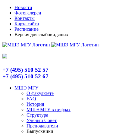
Skip
Telegram
Новости
to
Фотогалереи
content
Контакты
Карта сайта
Расписание
Версия для слабовидящих
+7 (495) 510 52 57
+7 (495) 510 52 67
МШЭ МГУ
О факультете
FAQ
История
МШЭ МГУ в цифрах
Структура
Ученый Совет
Преподаватели
Выпускники