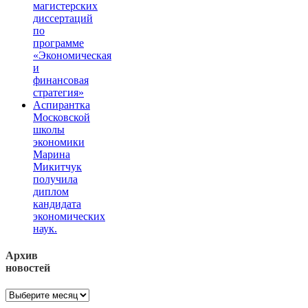
магистерских
диссертаций
по
программе
«Экономическая
и
финансовая
стратегия»
Аспирантка
Московской
школы
экономики
Марина
Микитчук
получила
диплом
кандидата
экономических
наук.
Архив
новостей
Архив
новостей