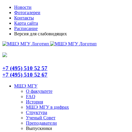
Skip
Telegram
Новости
to
Фотогалереи
content
Контакты
Карта сайта
Расписание
Версия для слабовидящих
+7 (495) 510 52 57
+7 (495) 510 52 67
МШЭ МГУ
О факультете
FAQ
История
МШЭ МГУ в цифрах
Структура
Ученый Совет
Преподаватели
Выпускники