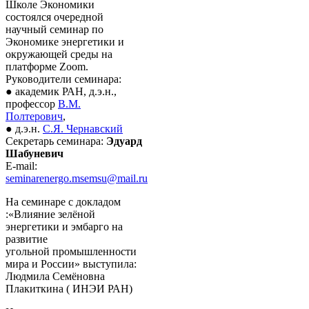
Школе Экономики
состоялся очередной
научный семинар по
Экономике энергетики и
окружающей среды на
платформе Zoom.
Руководители семинара:
● академик РАН, д.э.н.,
профессор
В.М.
Полтерович
,
● д.э.н.
С.Я. Чернавский
Секретарь семинара:
Эдуард
Шабуневич
E-mail:
seminarenergo.msemsu@mail.ru
На семинаре с докладом
:«Влияние зелёной
энергетики и эмбарго на
развитие
угольной промышленности
мира и России» выступила:
Людмила Семёновна
Плакиткина ( ИНЭИ РАН)