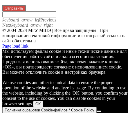
Отправить
keyboard_arrow_left
Previous
Next
keyboard_arrow_right
© 2004-2024 МГУ МШЭ | Все права защищены | При
копировании текстовой информации и фотографий ссылка на
сайт обязательна
Telegram
Page load link
Мы используем файлы cookie и иные технические данные для
обеспечения работы сайта и анализа его использования.
Продолжая использование сайта, включая нажатие кнопки
«OK», вы подтверждаете согласие с использованием cookie.
Вы можете отключить cookie в настройках браузера.
We use cookies and other technical data to ensure the proper
operation of the website and analyze its usage. By continuing to use
the website, including by clicking the 'OK' button, you confirm your
consent to the use of cookies. You can disable cookies in your
browser settings.
OK
Политика обработки Cookie-файлов / Cookie Policy
Go
to
Top