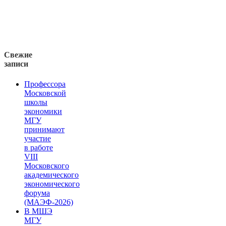
Свежие
записи
Профессора
Московской
школы
экономики
МГУ
принимают
участие
в работе
VIII
Московского
академического
экономического
форума
(МАЭФ-2026)
В МШЭ
МГУ