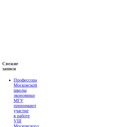
Свежие
записи
Профессора
Московской
школы
экономики
МГУ
принимают
участие
в работе
VIII
Московского