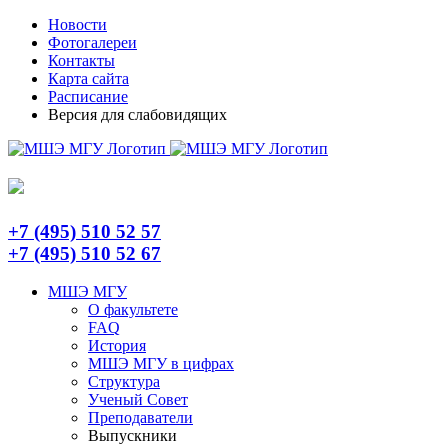
Skip
Telegram
Новости
to
Фотогалереи
content
Контакты
Карта сайта
Расписание
Версия для слабовидящих
+7 (495) 510 52 57
+7 (495) 510 52 67
МШЭ МГУ
О факультете
FAQ
История
МШЭ МГУ в цифрах
Структура
Ученый Совет
Преподаватели
Выпускники