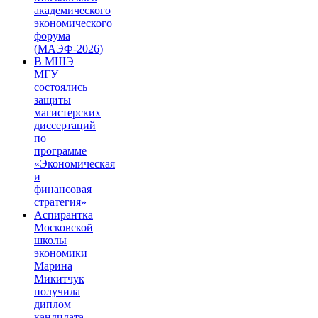
академического
экономического
форума
(МАЭФ-2026)
В МШЭ
МГУ
состоялись
защиты
магистерских
диссертаций
по
программе
«Экономическая
и
финансовая
стратегия»
Аспирантка
Московской
школы
экономики
Марина
Микитчук
получила
диплом
кандидата