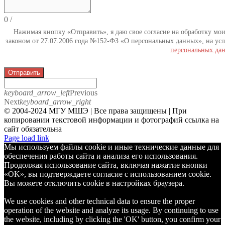
0
/
Нажимая кнопку «Отправить», я даю свое согласие на обработку мо
законом от 27.07.2006 года №152-ФЗ «О персональных данных», на усл
персональных да
Отправить
keyboard_arrow_left
Previous
Next
keyboard_arrow_right
© 2004-2024 МГУ МШЭ | Все права защищены | При
копировании текстовой информации и фотографий ссылка на
сайт обязательна
Telegram
Page load link
Мы используем файлы cookie и иные технические данные для
обеспечения работы сайта и анализа его использования.
Продолжая использование сайта, включая нажатие кнопки
«OK», вы подтверждаете согласие с использованием cookie.
Вы можете отключить cookie в настройках браузера.
We use cookies and other technical data to ensure the proper
operation of the website and analyze its usage. By continuing to use
the website, including by clicking the 'OK' button, you confirm your