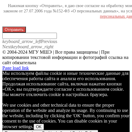
Нажимая кнопку «Отправить», я даю свое согласие на обработку мо
законом от 27.07.2006 года №152-ФЗ «О персональных данных», на усл
персональных да
Отправить
keyboard_arrow_left
Previous
Next
keyboard_arrow_right
© 2004-2024 МГУ МШЭ | Все права защищены | При
копировании текстовой информации и фотографий ссылка на
сайт обязательна
Telegram
Page load link
Мы используем файлы cookie и иные технические данные для
обеспечения работы сайта и анализа его использования.
Продолжая использование сайта, включая нажатие кнопки
«OK», вы подтверждаете согласие с использованием cookie.
Вы можете отключить cookie в настройках браузера.
We use cookies and other technical data to ensure the proper
operation of the website and analyze its usage. By continuing to use
the website, including by clicking the 'OK' button, you confirm your
consent to the use of cookies. You can disable cookies in your
browser settings.
OK