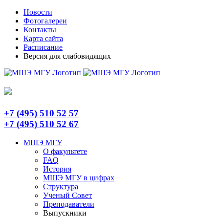
Skip
Telegram
Новости
to
Фотогалереи
content
Контакты
Карта сайта
Расписание
Версия для слабовидящих
+7 (495) 510 52 57
+7 (495) 510 52 67
МШЭ МГУ
О факультете
FAQ
История
МШЭ МГУ в цифрах
Структура
Ученый Совет
Преподаватели
Выпускники