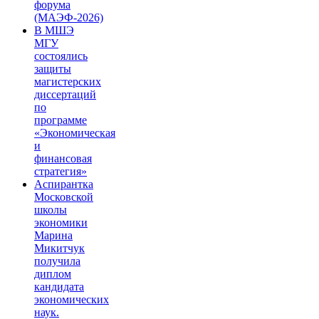
форума
(МАЭФ-2026)
В МШЭ
МГУ
состоялись
защиты
магистерских
диссертаций
по
программе
«Экономическая
и
финансовая
стратегия»
Аспирантка
Московской
школы
экономики
Марина
Микитчук
получила
диплом
кандидата
экономических
наук.