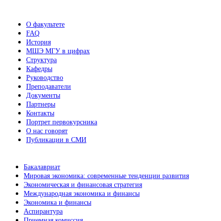
новостей
О факультете
FAQ
История
МШЭ МГУ в цифрах
Структура
Кафедры
Руководство
Преподаватели
Документы
Партнеры
Контакты
Портрет первокурсника
О нас говорят
Публикации в СМИ
Бакалавриат
Мировая экономика: современные тенденции развития
Экономическая и финансовая стратегия
Международная экономика и финансы
Экономика и финансы
Аспирантура
Приемная комиссия