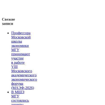
Свежие
записи
Профессора
Московской
школы
экономики
МГУ
принимают
участие
в работе
VIII
Московского
академического
экономического
форума
(МАЭФ-2026)
В МШЭ
МГУ
состоялись
защиты