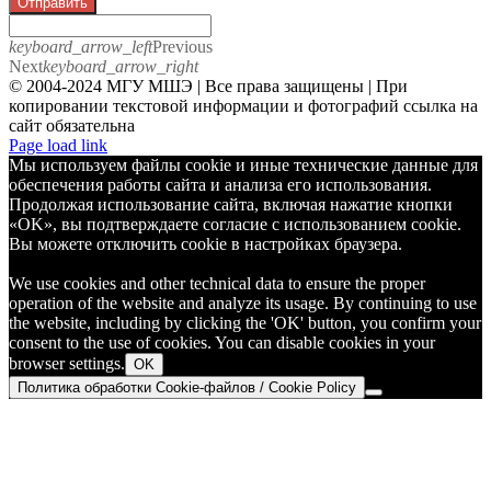
Отправить
keyboard_arrow_left
Previous
Next
keyboard_arrow_right
© 2004-2024 МГУ МШЭ | Все права защищены | При
копировании текстовой информации и фотографий ссылка на
сайт обязательна
Telegram
Page load link
Мы используем файлы cookie и иные технические данные для
обеспечения работы сайта и анализа его использования.
Продолжая использование сайта, включая нажатие кнопки
«OK», вы подтверждаете согласие с использованием cookie.
Вы можете отключить cookie в настройках браузера.
We use cookies and other technical data to ensure the proper
operation of the website and analyze its usage. By continuing to use
the website, including by clicking the 'OK' button, you confirm your
consent to the use of cookies. You can disable cookies in your
browser settings.
OK
Политика обработки Cookie-файлов / Cookie Policy
Go
to
Top