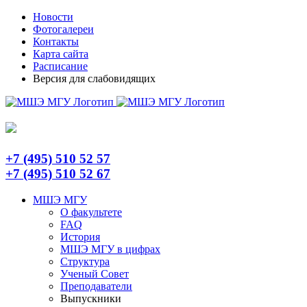
Skip
Telegram
Новости
to
Фотогалереи
content
Контакты
Карта сайта
Расписание
Версия для слабовидящих
+7 (495) 510 52 57
+7 (495) 510 52 67
МШЭ МГУ
О факультете
FAQ
История
МШЭ МГУ в цифрах
Структура
Ученый Совет
Преподаватели
Выпускники