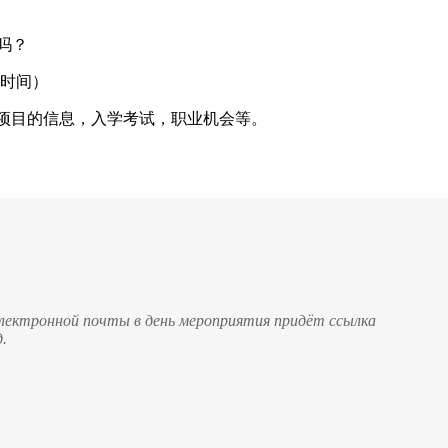
吗？
时间）
项目的信息，入学考试，职业机会等。
электронной почты в день мероприятия придёт ссылка
д.