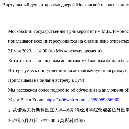
Skip
Виртуальный день открытых дверей Московской школы эконо
to
content
Московский государственный университет им.М.В.Ломонос
приглашают всех интересующихся на онлайн день открытых
21 мая 2023, в 14.00 (по Московскому времени)
Хотите стать финансовым аналитиком? Главным финансовы
Интересуетесь поступлением на англоязычную программу?
Приглашаем на онлайн встречу в Зум!
Мы расскажем более подробно об обучении на англоязычно
Ждем Вас в Zoom:
https://us06web.zoom.us/j/88089856960
罗蒙诺索夫莫斯科国立大学
–
莫斯科经济学院欢迎各位外国
2023
年
5
月
21
日下午
2:00
（莫斯科时间）