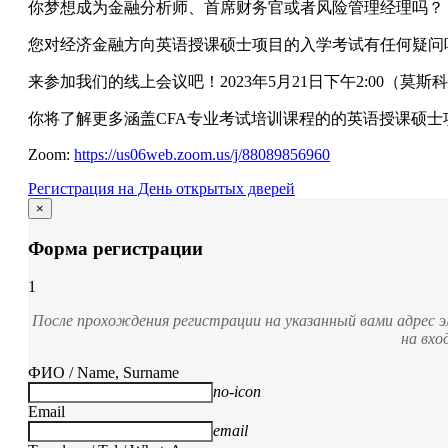
你梦想成为金融分析师、首席财务官或者风险管理经理吗？
您对经济金融方向英语授课硕士项目的入学考试有任何疑问
来参加我们的线上会议吧！
2023
年
5
月
21
日下午
2:00
（莫斯科
你将了解更多涵盖
CFA
专业考试培训课程的的英语授课硕士
Zoom:
https://us06web.zoom.us/j/88089856960
Регистрация на День открытых дверей
×
Форма регистрации
1
После прохождения регистрации на указанный вами адрес 
на вхо
ФИО / Name, Surname
no-icon
Email
email