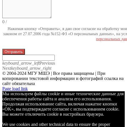
0
/
Нажимая кнопку «Отправить», я даю свое согласие на обработку мо
законом от 27.07.2006 года №152-ФЗ «О персональных данных», на усл
персональных да
Отправить
keyboard_arrow_left
Previous
Next
keyboard_arrow_right
© 2004-2024 МГУ МШЭ | Все права защищены | При
копировании текстовой информации и фотографий ссылка на
сайт обязательна
Telegram
Page load link
Мы используем файлы cookie и иные технические данные для
обеспечения работы сайта и анализа его использования.
Продолжая использование сайта, включая нажатие кнопки
«OK», вы подтверждаете согласие с использованием cookie.
Вы можете отключить cookie в настройках браузера.
We use cookies and other technical data to ensure the proper