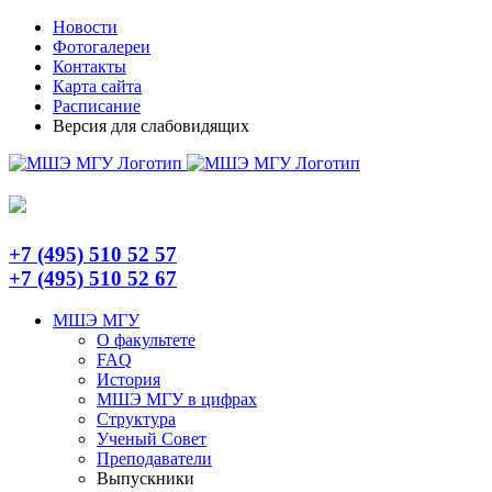
Skip
Telegram
Новости
to
Фотогалереи
content
Контакты
Карта сайта
Расписание
Версия для слабовидящих
+7 (495) 510 52 57
+7 (495) 510 52 67
МШЭ МГУ
О факультете
FAQ
История
МШЭ МГУ в цифрах
Структура
Ученый Совет
Преподаватели
Выпускники