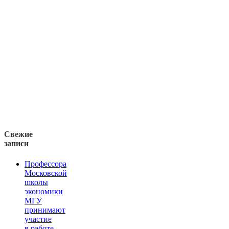
Свежие
записи
Профессора
Московской
школы
экономики
МГУ
принимают
участие
в работе