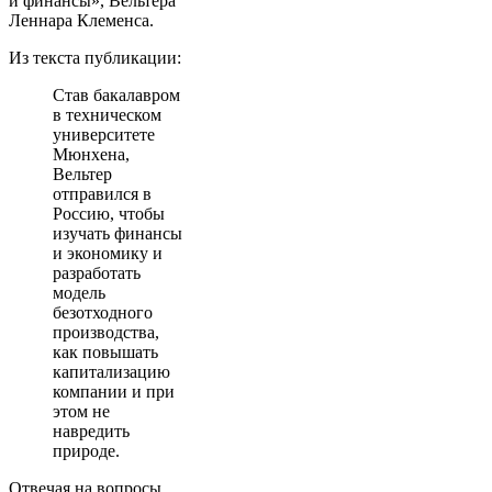
и финансы», Вельтера
Леннара Клеменса.
Из текста публикации:
Став бакалавром
в техническом
университете
Мюнхена,
Вельтер
отправился в
Россию, чтобы
изучать финансы
и экономику и
разработать
модель
безотходного
производства,
как повышать
капитализацию
компании и при
этом не
навредить
природе.
Отвечая на вопросы