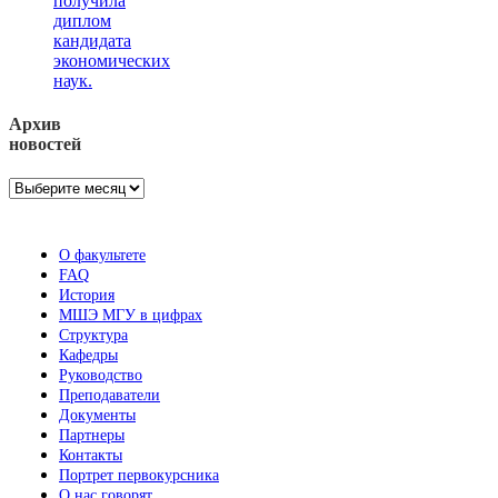
получила
диплом
кандидата
экономических
наук.
Архив
новостей
Архив
новостей
О факультете
FAQ
История
МШЭ МГУ в цифрах
Структура
Кафедры
Руководство
Преподаватели
Документы
Партнеры
Контакты
Портрет первокурсника
О нас говорят