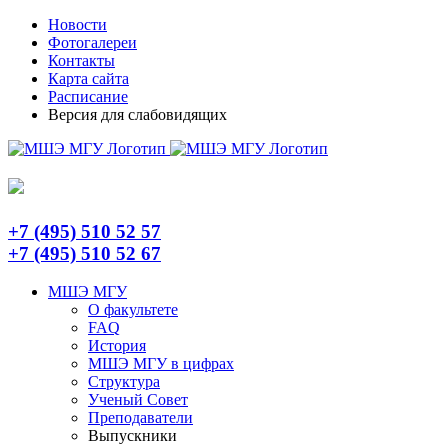
Skip
Telegram
Новости
to
Фотогалереи
content
Контакты
Карта сайта
Расписание
Версия для слабовидящих
+7 (495) 510 52 57
+7 (495) 510 52 67
МШЭ МГУ
О факультете
FAQ
История
МШЭ МГУ в цифрах
Структура
Ученый Совет
Преподаватели
Выпускники