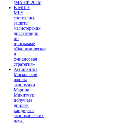
(МАЭФ-2026)
В МШЭ
МГУ
состоялись
защиты
магистерских
диссертаций
по
программе
«Экономическая
и
финансовая
стратегия»
Аспирантка
Московской
школы
экономики
Марина
Микитчук
получила
диплом
кандидата
экономических
наук.