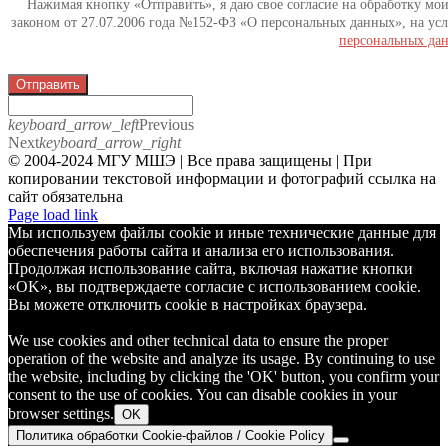
Нажимая кнопку «Отправить», я даю свое согласие на обработку мо
законом от 27.07.2006 года №152-ФЗ «О персональных данных», на усл
персональных да
Отправить
keyboard_arrow_left
Previous
Next
keyboard_arrow_right
© 2004-2024 МГУ МШЭ | Все права защищены | При
копировании текстовой информации и фотографий ссылка на
сайт обязательна
Telegram
Page load link
Мы используем файлы cookie и иные технические данные для
обеспечения работы сайта и анализа его использования.
Продолжая использование сайта, включая нажатие кнопки
«OK», вы подтверждаете согласие с использованием cookie.
Вы можете отключить cookie в настройках браузера.
We use cookies and other technical data to ensure the proper
operation of the website and analyze its usage. By continuing to use
the website, including by clicking the 'OK' button, you confirm your
consent to the use of cookies. You can disable cookies in your
browser settings.
OK
Политика обработки Cookie-файлов / Cookie Policy