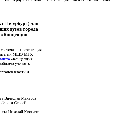
т-Петербург) для
ущих вузов города
а «Концепция
 состоялась презентация
тратегии МШЭ МГУ,
Квинта
«Концепция
 юбилею ученого.
органов власти и
га Вячеслав Макаров,
области Сергей
тета Николай Кропачев,