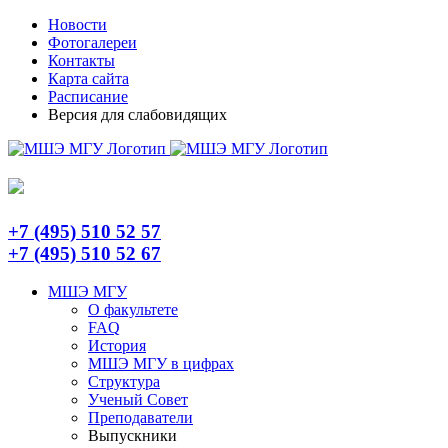
Skip
Telegram
Новости
to
Фотогалереи
content
Контакты
Карта сайта
Расписание
Версия для слабовидящих
+7 (495) 510 52 57
+7 (495) 510 52 67
МШЭ МГУ
О факультете
FAQ
История
МШЭ МГУ в цифрах
Структура
Ученый Совет
Преподаватели
Выпускники