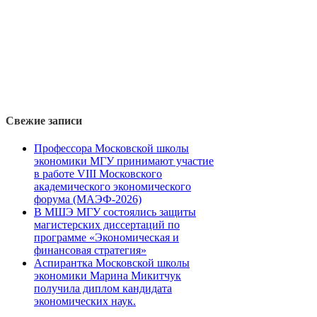
Свежие записи
Профессора Московской школы
экономики МГУ принимают участие
в работе VIII Московского
академического экономического
форума (МАЭФ-2026)
В МШЭ МГУ состоялись защиты
магистерских диссертаций по
программе «Экономическая и
финансовая стратегия»
Аспирантка Московской школы
экономики Марина Микитчук
получила диплом кандидата
экономических наук.