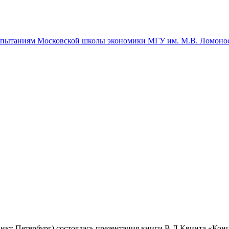
спытаниям Московской школы экономики МГУ им. М.В. Ломоно
нкт-Петербург) состоялась презентация книги В.Л.Квинта «Кон