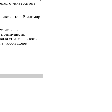
еского университета
 университета Владимир
еские основы
х преимуществ,
вила стратегического
и в любой сфере