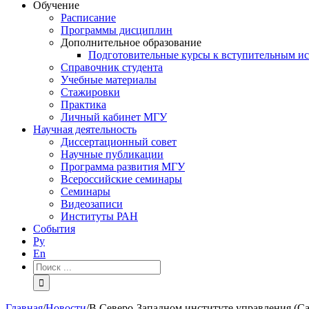
Обучение
Расписание
Программы дисциплин
Дополнительное образование
Подготовительные курсы к вступительным и
Справочник студента
Учебные материалы
Стажировки
Практика
Личный кабинет МГУ
Научная деятельность
Диссертационный совет
Научные публикации
Программа развития МГУ
Всероссийские семинары
Семинары
Видеозаписи
Институты РАН
События
Ру
En
Результат
поиска:
Главная
/
Новости
/
В Северо-Западном институте управления (Са