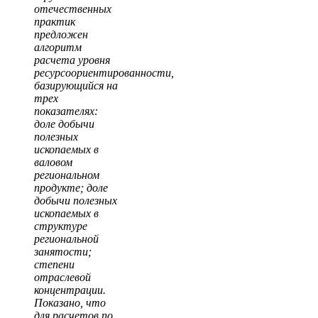
отечественных
практик
предложен
алгоритм
расчета уровня
ресурсоориентированности,
базирующийся на
трех
показателях:
доле добычи
полезных
ископаемых в
валовом
региональном
продукте; доле
добычи полезных
ископаемых в
структуре
региональной
занятости;
степени
отраслевой
концентрации.
Показано, что
для расчетов по