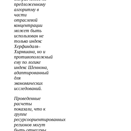
предложенному
алгоритму в
части
отраслевой
концентрации
может быть
использован не
только индекс
Херфиндаля–
Хирмшана, но и
противоположный
ему по логике
индекс Шеннона,
адаптированный
для
экономических
исследований.
Проведенные
расчеты
показали, что к
группе
ресурсоориентированных
регионов могут
быть отнесены