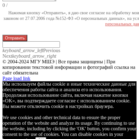
0
/
Нажимая кнопку «Отправить», я даю свое согласие на обработку мо
законом от 27.07.2006 года №152-ФЗ «О персональных данных», на усл
персональных да
Отправить
keyboard_arrow_left
Previous
Next
keyboard_arrow_right
© 2004-2024 МГУ МШЭ | Все права защищены | При
копировании текстовой информации и фотографий ссылка на
сайт обязательна
Telegram
Page load link
Мы используем файлы cookie и иные технические данные для
обеспечения работы сайта и анализа его использования.
Продолжая использование сайта, включая нажатие кнопки
«OK», вы подтверждаете согласие с использованием cookie.
Вы можете отключить cookie в настройках браузера.
We use cookies and other technical data to ensure the proper
operation of the website and analyze its usage. By continuing to use
the website, including by clicking the 'OK' button, you confirm your
consent to the use of cookies. You can disable cookies in your