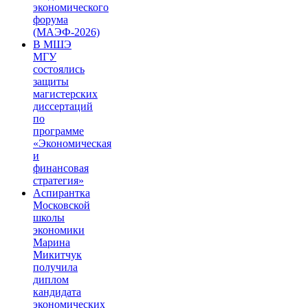
экономического
форума
(МАЭФ-2026)
В МШЭ
МГУ
состоялись
защиты
магистерских
диссертаций
по
программе
«Экономическая
и
финансовая
стратегия»
Аспирантка
Московской
школы
экономики
Марина
Микитчук
получила
диплом
кандидата
экономических