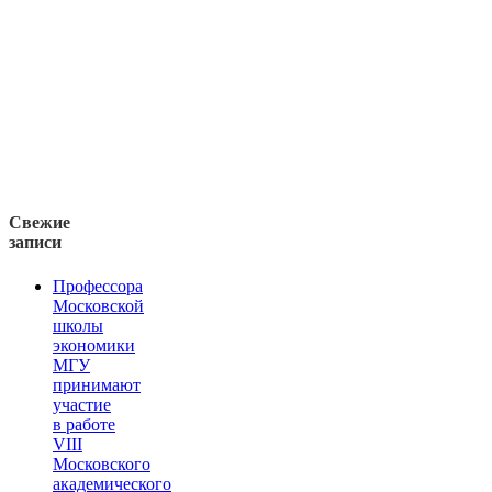
Свежие
записи
Профессора
Московской
школы
экономики
МГУ
принимают
участие
в работе
VIII
Московского
академического