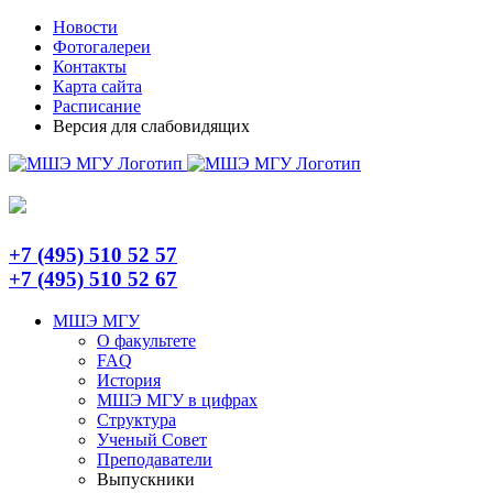
Skip
Telegram
Новости
to
Фотогалереи
content
Контакты
Карта сайта
Расписание
Версия для слабовидящих
+7 (495) 510 52 57
+7 (495) 510 52 67
МШЭ МГУ
О факультете
FAQ
История
МШЭ МГУ в цифрах
Структура
Ученый Совет
Преподаватели
Выпускники