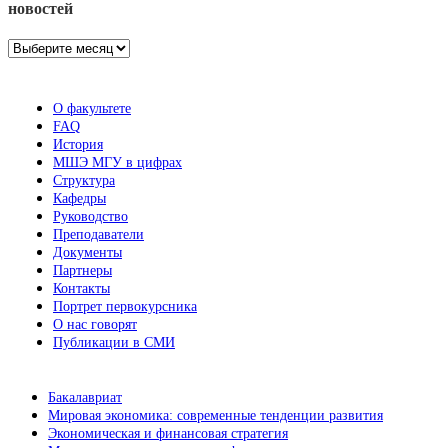
новостей
Архив
новостей
О факультете
FAQ
История
МШЭ МГУ в цифрах
Структура
Кафедры
Руководство
Преподаватели
Документы
Партнеры
Контакты
Портрет первокурсника
О нас говорят
Публикации в СМИ
Бакалавриат
Мировая экономика: современные тенденции развития
Экономическая и финансовая стратегия