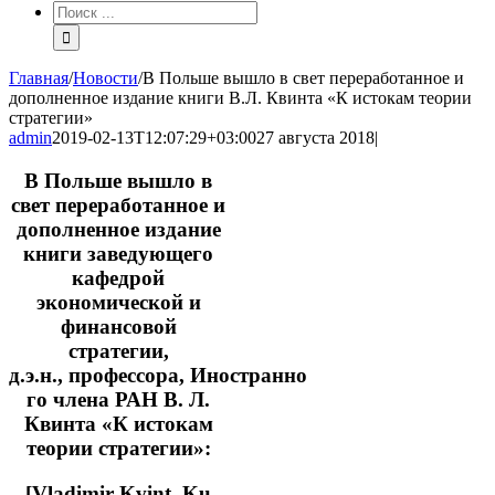
Результат
поиска:
Главная
/
Новости
/
В Польше вышло в свет переработанное и
дополненное издание книги В.Л. Квинта «К истокам теории
стратегии»
admin
2019-02-13T12:07:29+03:00
27 августа 2018
|
В Польше вышло в
свет переработанное и
дополненное издание
книги заведующего
кафедрой
экономической и
финансовой
стратегии,
д.э.н., профессора, Иностранно
го члена РАН В. Л.
Квинта «К истокам
теории стратегии»:
[Vladimir Kvint. Ku