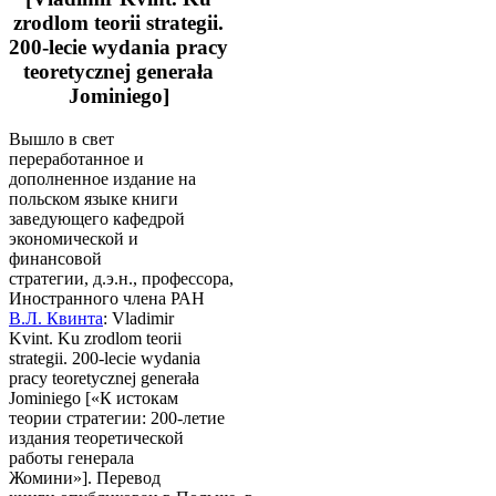
zrodlom teorii strategii.
200-lecie wydania pracy
teoretycznej generała
Jominiego]
Вышло в свет
переработанное и
дополненное издание на
польском языке книги
заведующего кафедрой
экономической и
финансовой
стратегии, д.э.н., профессора,
Иностранного члена РАН
В.Л. Квинта
: Vladimir
Kvint. Ku zrodlom teorii
strategii. 200-lecie wydania
pracy teoretycznej generała
Jominiego [«К истокам
теории стратегии: 200-летие
издания теоретической
работы генерала
Жомини»]. Перевод