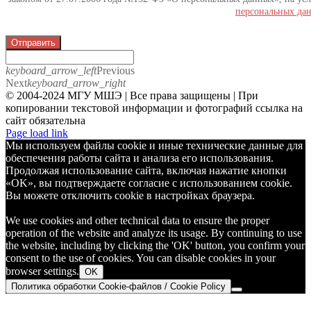
персональных да
Отправить
keyboard_arrow_left
Previous
Next
keyboard_arrow_right
© 2004-2024 МГУ МШЭ | Все права защищены | При
копировании текстовой информации и фотографий ссылка на
сайт обязательна
Telegram
Page load link
Мы используем файлы cookie и иные технические данные для
обеспечения работы сайта и анализа его использования.
Продолжая использование сайта, включая нажатие кнопки
«OK», вы подтверждаете согласие с использованием cookie.
Вы можете отключить cookie в настройках браузера.
We use cookies and other technical data to ensure the proper
operation of the website and analyze its usage. By continuing to use
the website, including by clicking the 'OK' button, you confirm your
consent to the use of cookies. You can disable cookies in your
browser settings.
OK
Политика обработки Cookie-файлов / Cookie Policy
Go