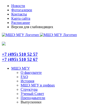
Skip
Telegram
Новости
to
Фотогалереи
content
Контакты
Карта сайта
Расписание
Версия для слабовидящих
+7 (495) 510 52 57
+7 (495) 510 52 67
МШЭ МГУ
О факультете
FAQ
История
МШЭ МГУ в цифрах
Структура
Ученый Совет
Преподаватели
Выпускники