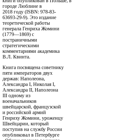
книги опубликован в Польше, в
городе Люблине в
2018 году (ISBN: 978-83-
63693-
29-9). Это издание
теоретической работы
генерала Генриха Жомини
(1779—1869) с
постраничными
стратегическими
комментариями академика
В.Л. Квинта.
Книга посвящена советнику
пяти императоров двух
держав: Наполеона,
Александра I, Николая I,
Александра II, Наполеона
III одному из
военачальников
швейцарской, французской
и российской армий
Генриху Жомини, уроженцу
Швейцарии, который
поступив на службу России
опубликовал в Петербурге