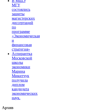
В МШЭ
МГУ
состоялись
защиты
магистерских
диссертаций
по
программе
«Экономическая
и
финансовая
стратегия»
Аспирантка
Московской
школы
экономики
Марина
Микитчук
получила
диплом
кандидата
экономических
наук.
Архив