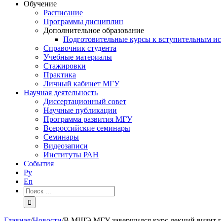
Обучение
Расписание
Программы дисциплин
Дополнительное образование
Подготовительные курсы к вступительным и
Справочник студента
Учебные материалы
Стажировки
Практика
Личный кабинет МГУ
Научная деятельность
Диссертационный совет
Научные публикации
Программа развития МГУ
Всероссийские семинары
Семинары
Видеозаписи
Институты РАН
События
Ру
En
Результат
поиска:
Главная
/
Новости
/
В МШЭ МГУ завершился курс лекций визит п