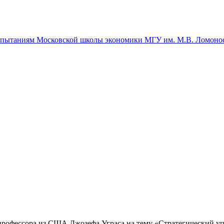
спытаниям Московской школы экономики МГУ им. М.В. Ломоно
рофессора из США Джозефа Уграса на тему «Стратегический уп