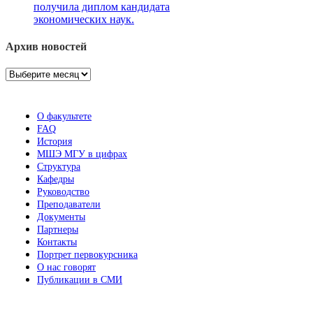
получила диплом кандидата
экономических наук.
Архив новостей
Архив
новостей
О факультете
FAQ
История
МШЭ МГУ в цифрах
Структура
Кафедры
Руководство
Преподаватели
Документы
Партнеры
Контакты
Портрет первокурсника
О нас говорят
Публикации в СМИ