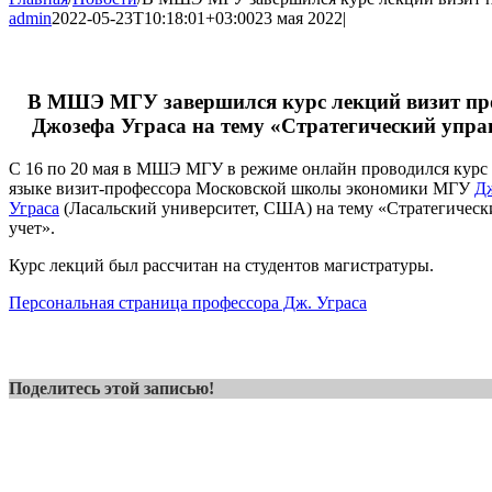
admin
2022-05-23T10:18:01+03:00
23 мая 2022
|
В МШЭ МГУ завершился курс лекций визит пр
Джозефа Уграса на тему «Стратегический упра
С 16 по 20 мая в МШЭ МГУ в режиме онлайн проводился курс 
языке визит-профессора Московской школы экономики МГУ
Д
Уграса
(Ласальский университет, США) на тему «Стратегическ
учет».
Курс лекций был рассчитан на студентов магистратуры.
Персональная страница профессора Дж. Уграса
Поделитесь этой записью!