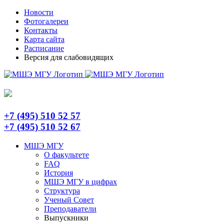
Skip
Telegram
Новости
to
Фотогалереи
content
Контакты
Карта сайта
Расписание
Версия для слабовидящих
+7 (495) 510 52 57
+7 (495) 510 52 67
МШЭ МГУ
О факультете
FAQ
История
МШЭ МГУ в цифрах
Структура
Ученый Совет
Преподаватели
Выпускники