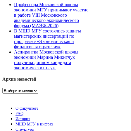
Профессора Московской школы
экономики МГУ принимают участие
в работе VIII Московского
академического экономического
форума (МАЭФ-2026)
В МШЭ МГУ состоялись защиты
магистерских диссертаций по
программе «Экономическая и
финансовая стратегия»
Аспирантка Московской школы
экономики Марина Микитчук
получила диплом кандидата
экономических наук.
Архив новостей
Архив
новостей
О факультете
FAQ
История
МШЭ МГУ в цифрах
Структура