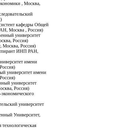
кономики , Москва,
ледовательский
)
систент кафедры Общей
АН, Москва , Россия)
венный университет
сква, Россия)
 Москва, Россия)
спирант ИНП РАН,
университет имени
Россия)
ый университет имени
Россия)
нный университет
сква, Россия)
-экономического
тельский университет
енный Университет,
я технологическая