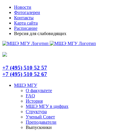
Skip
Telegram
Новости
to
Фотогалереи
content
Контакты
Карта сайта
Расписание
Версия для слабовидящих
+7 (495) 510 52 57
+7 (495) 510 52 67
МШЭ МГУ
О факультете
FAQ
История
МШЭ МГУ в цифрах
Структура
Ученый Совет
Преподаватели
Выпускники