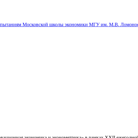
спытаниям Московской школы экономики МГУ им. М.В. Ломоно
ационная экономика и эконометрика» в рамках XXII ежегодной