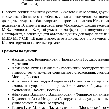
Сахарова).
В работе секции приняли участие 68 человек из Москвы, други
также стран ближнего зарубежья. Двадцать три человека пре
двадцать студентов бакалавриата и трое аспирантов.Итоги р
подведены 16 апреля в актовом зале Московской школы экон
М.В.Ломоносова. Каждый участник конференции получил со
Сертификат, а девятнадцати авторам лучших докладов первый 
МШЭ МГУ С.В. Шакин и заместитель директора по научной ра
Кравец вручили почетные грамоты.
Грамоты получили:
Акопян Енок Бениаминович (Ереванский Государственны
Армения)
Алмакаева Румия Наилевна (Российский государственны
университет, Факультет социального страхования, эконом
Москва, Россия)
Астафьева Александра Андреевна (Тюменская государств
экономики управления и права, Экономический факульте
экономики, Тюмень, Россия)
Афанасьев Владимир Владимирович (Финансовый универс
Барковская Анна Игоревна (Белорусский государственн
университет, Минск, Беларусь)
Газиев Гази-Магомед Джамалудинович (Московский гос