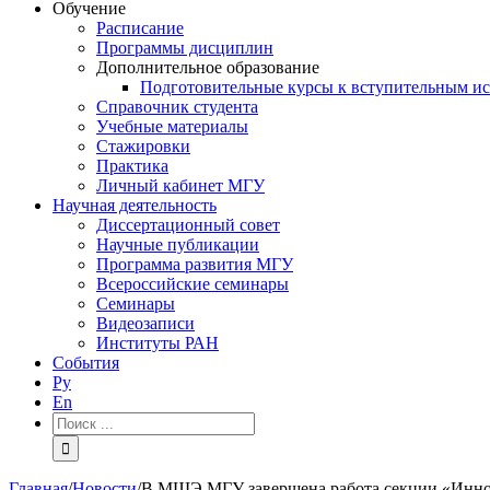
Обучение
Расписание
Программы дисциплин
Дополнительное образование
Подготовительные курсы к вступительным и
Справочник студента
Учебные материалы
Стажировки
Практика
Личный кабинет МГУ
Научная деятельность
Диссертационный совет
Научные публикации
Программа развития МГУ
Всероссийские семинары
Семинары
Видеозаписи
Институты РАН
События
Ру
En
Результат
поиска:
Главная
/
Новости
/
В МШЭ МГУ завершена работа секции «Иннов