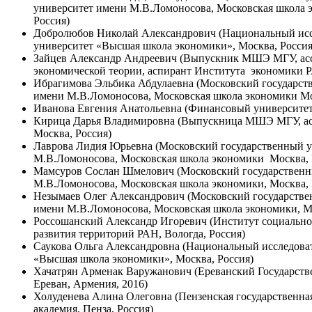
университет имени М.В.Ломоносова, Московская школа э
Россия)
Добролюбов Николай Александрович (Национальный исс
университет «Высшая школа экономики», Москва, Россия
Зайцев Александр Андреевич (Выпускник МШЭ МГУ, ас
экономической теории, аспирант Института экономики Р
Ибрагимова Эльбика Абдулаевна (Московский государст
имени М.В.Ломоносова, Московская школа экономики Мо
Иванова Евгения Анатольевна (Финансовый университет,
Кирица Дарья Владимировна (Выпускница МШЭ МГУ, а
Москва, Россия)
Лаврова Лидия Юрьевна (Московский государственный 
М.В.Ломоносова, Московская школа экономики Москва, 
Мамсуров Сослан Шмелович (Московский государственн
М.В.Ломоносова, Московская школа экономики, Москва, 
Незымаев Олег Александрович (Московский государстве
имени М.В.Ломоносова, Московская школа экономики, Мо
Россошанский Александр Игоревич (Институт социально
развития территорий РАН, Вологда, Россия)
Саукова Ольга Александровна (Национальный исследова
«Высшая школа экономики», Москва, Россия)
Хачатрян Арменак Варужанович (Ереванский Государств
Ереван, Армения, 2016)
Холуденева Алина Олеговна (Пензенская государственна
академия, Пенза, Россия)