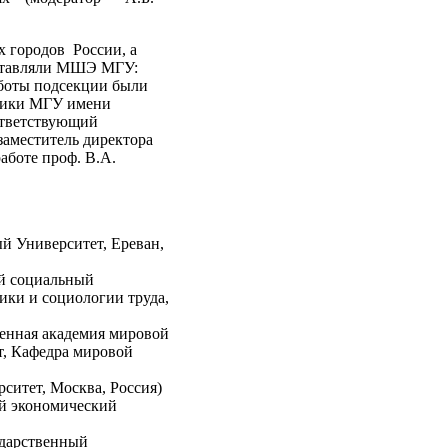
х городов России, а
дставляли МШЭ МГУ:
аботы подсекции были
омики МГУ имени
ответствующий
заместитель директора
боте проф. В.А.
й Университет, Ереван,
й социальный
ики и социологии труда,
енная академия мировой
т, Кафедра мировой
итет, Москва, Россия)
ый экономический
ударственный