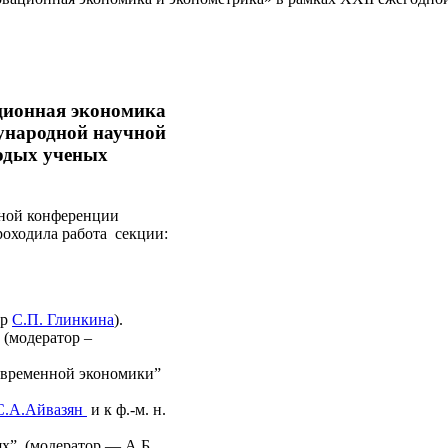
ционная экономика
ународной научной
лодых ученых
ной конференции
роходила работа секции:
ор
С.П. Глинкина
).
 (модератор –
современной экономики”
С.А.Айвазян
и к ф.-м. н.
х” (модератор — А.Б.