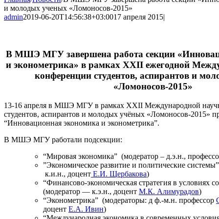
и молодых ученых «Ломоносов-2015»
admin
2019-06-20T14:56:38+03:00
17 апреля 2015
|
В МШЭ МГУ завершена работа секции «Иннова
и эконометрика» в рамках XXII ежегодной Межд
конференции студентов, аспирантов и мо
«Ломоносов-2015»
13-16 апреля в МШЭ МГУ в рамках XXII Международной науч
студентов, аспирантов и молодых учёных «Ломоносов-2015» п
“Инновационная экономика и эконометрика”.
В МШЭ МГУ работали подсекции:
“Мировая экономика” (модератор – д.э.н., професс
”Экономическое развитие и политические системы”
к.и.н., доцент
Е.И. Щербакова
)
“Финансово-экономическая стратегия в условиях 
(модератор — к.э.н., доцент
М.К. Алимурадов
)
“Эконометрика” (модераторы: д ф.-м.н. профессор
доцент
Е.А. Ивин
)
“Международная экономика в современных условия