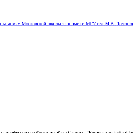
спытаниям Московской школы экономики МГУ им. М.В. Ломоно
-профессора из Франции Жака Сапира : “Еuropean austerity dil