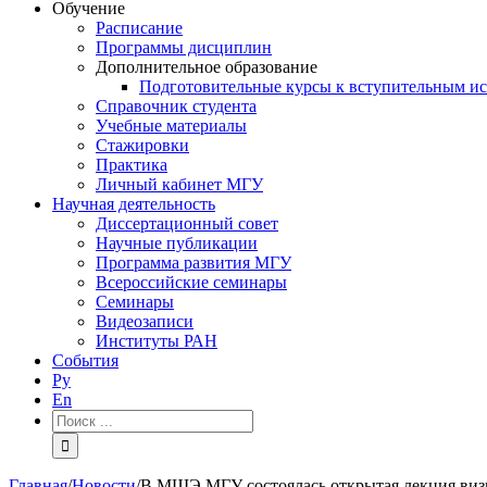
Обучение
Расписание
Программы дисциплин
Дополнительное образование
Подготовительные курсы к вступительным и
Справочник студента
Учебные материалы
Стажировки
Практика
Личный кабинет МГУ
Научная деятельность
Диссертационный совет
Научные публикации
Программа развития МГУ
Всероссийские семинары
Семинары
Видеозаписи
Институты РАН
События
Ру
En
Результат
поиска:
Главная
/
Новости
/
В МШЭ МГУ состоялась открытая лекция визит