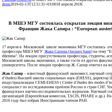
denis
2019-02-13T12:11:31+03:00
18 апреля 2018
|
В МШЭ МГУ состоялась открытая лекция визи
Франции Жака Сапира : “Еuropean austeri
17 апреля в Московской школе экономики МГУ состоялась отк
профессора МШЭ МГУ
Жака Сапира (Jacques Sapir)
на тему “Еu
dilemma”. На лекции присутствовали профессора, студенты, а
Московской школы экономики, а также гости из других факуль
университета. После лекции профессор Ж. Сапир ответил на в
Жак Сапир
– известный французский экономист, научный сотру
d’études) Высшей школы социальных наук (EHESS), директор 
индустриализации CEMI-EHESS ( Centre d’études des modes d’indus
специалист по исследованиям проблем России и стран СНГ. Чл
французских научно-исследовательских журналов. Научный со
организаций (Европейская комиссия, TACIS, PHARE и др.). Н
2016 году был избран Иностранным членом РАН.