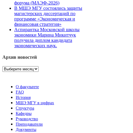
форума (МАЭФ-2026)
В МШЭ МГУ состоялись защиты
магистерских диссертаций по
программе «Экономическая и
финансовая стратегия»
Аспирантка Московской школы
экономики Марина Микитчук
получила диплом кандидата
экономических наук.
Архив новостей
Архив
новостей
О факультете
FAQ
История
МШЭ МГУ в цифрах
Структура
Кафедры
Руководство
Преподаватели
Документы