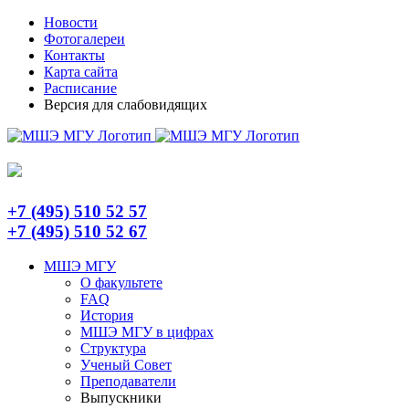
Skip
Telegram
Новости
to
Фотогалереи
content
Контакты
Карта сайта
Расписание
Версия для слабовидящих
+7 (495) 510 52 57
+7 (495) 510 52 67
МШЭ МГУ
О факультете
FAQ
История
МШЭ МГУ в цифрах
Структура
Ученый Совет
Преподаватели
Выпускники