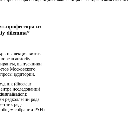
т-профессора из
ty dilemma”
рытая лекция визит-
ropean austerity
спиранты, выпускники
тетов Московского
опросы аудитории.
дник (directeur
Центра исследований
trialisation);
ен редколлегий ряда
ветник ряда
а общем собрании РАН в