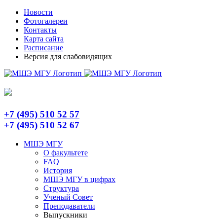
Skip
Telegram
Новости
to
Фотогалереи
content
Контакты
Карта сайта
Расписание
Версия для слабовидящих
+7 (495) 510 52 57
+7 (495) 510 52 67
МШЭ МГУ
О факультете
FAQ
История
МШЭ МГУ в цифрах
Структура
Ученый Совет
Преподаватели
Выпускники