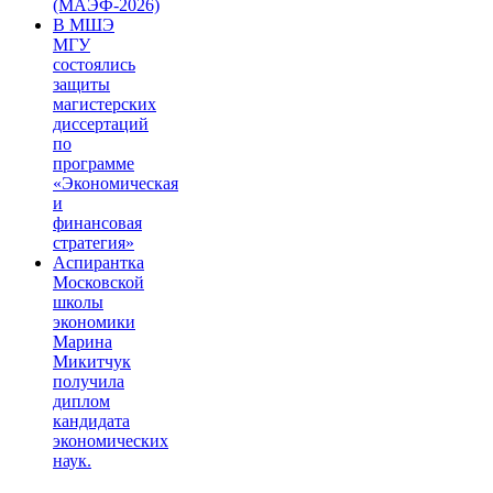
(МАЭФ-2026)
В МШЭ
МГУ
состоялись
защиты
магистерских
диссертаций
по
программе
«Экономическая
и
финансовая
стратегия»
Аспирантка
Московской
школы
экономики
Марина
Микитчук
получила
диплом
кандидата
экономических
наук.