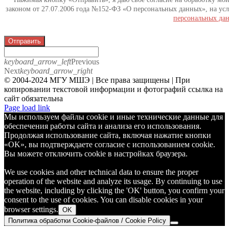
законом от 27.07.2006 года №152-ФЗ «О персональных данных», на усл
персональных да
Отправить
keyboard_arrow_left
Previous
Next
keyboard_arrow_right
© 2004-2024 МГУ МШЭ | Все права защищены | При
копировании текстовой информации и фотографий ссылка на
сайт обязательна
Telegram
Page load link
Мы используем файлы cookie и иные технические данные для
обеспечения работы сайта и анализа его использования.
Продолжая использование сайта, включая нажатие кнопки
«OK», вы подтверждаете согласие с использованием cookie.
Вы можете отключить cookie в настройках браузера.
We use cookies and other technical data to ensure the proper
operation of the website and analyze its usage. By continuing to use
the website, including by clicking the 'OK' button, you confirm your
consent to the use of cookies. You can disable cookies in your
browser settings.
OK
Политика обработки Cookie-файлов / Cookie Policy