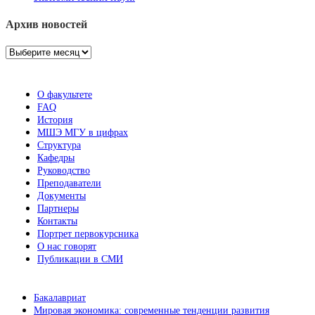
Архив новостей
Архив
новостей
О факультете
FAQ
История
МШЭ МГУ в цифрах
Структура
Кафедры
Руководство
Преподаватели
Документы
Партнеры
Контакты
Портрет первокурсника
О нас говорят
Публикации в СМИ
Бакалавриат
Мировая экономика: современные тенденции развития