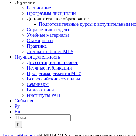
Обучение
Расписание
Программы дисциплин
Дополнительное образование
Подготовительные курсы к вступительным и
Справочник студента
Учебные материалы
Стажировки
Практика
Личный кабинет МГУ
Научная деятельность
Диссертационный совет
Научные публикации
Программа развития МГУ
Всероссийские семинары
Семинары
Видеозаписи
Институты РАН
События
Ру
En
Результат
поиска:
Главная
/
Новости
/
В МШЭ МГУ начинается очередной курс лекц