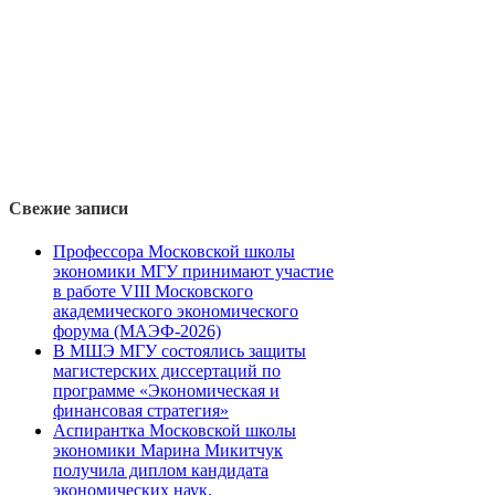
Свежие записи
Профессора Московской школы
экономики МГУ принимают участие
в работе VIII Московского
академического экономического
форума (МАЭФ-2026)
В МШЭ МГУ состоялись защиты
магистерских диссертаций по
программе «Экономическая и
финансовая стратегия»
Аспирантка Московской школы
экономики Марина Микитчук
получила диплом кандидата
экономических наук.