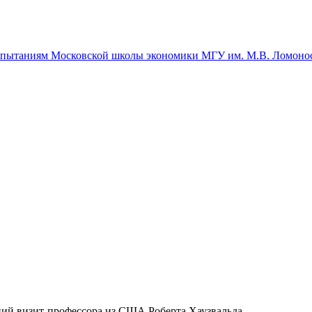
спытаниям Московской школы экономики МГУ им. М.В. Ломоно
ий визит-профессора из США Роберта Хаузвальда