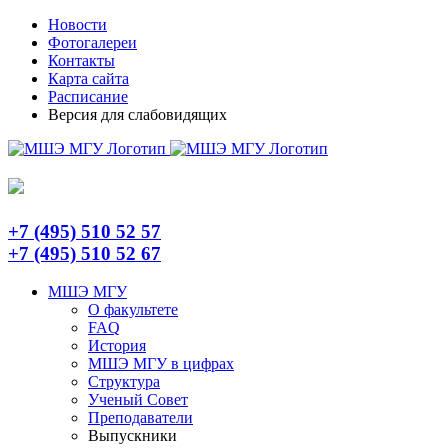
Skip
Telegram
Новости
to
Фотогалереи
content
Контакты
Карта сайта
Расписание
Версия для слабовидящих
+7 (495) 510 52 57
+7 (495) 510 52 67
МШЭ МГУ
О факультете
FAQ
История
МШЭ МГУ в цифрах
Структура
Ученый Совет
Преподаватели
Выпускники