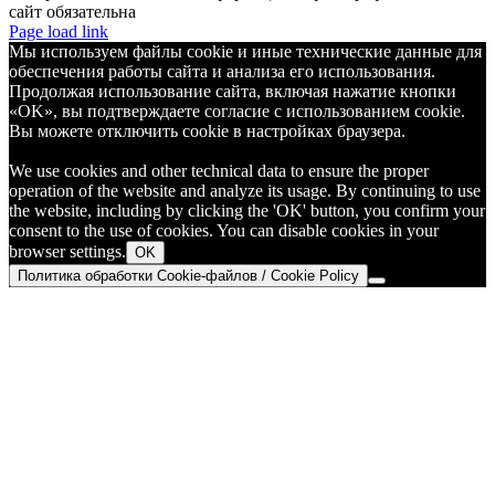
сайт обязательна
Telegram
Page load link
Мы используем файлы cookie и иные технические данные для
обеспечения работы сайта и анализа его использования.
Продолжая использование сайта, включая нажатие кнопки
«OK», вы подтверждаете согласие с использованием cookie.
Вы можете отключить cookie в настройках браузера.
We use cookies and other technical data to ensure the proper
operation of the website and analyze its usage. By continuing to use
the website, including by clicking the 'OK' button, you confirm your
consent to the use of cookies. You can disable cookies in your
browser settings.
OK
Политика обработки Cookie-файлов / Cookie Policy
Go
to
Top