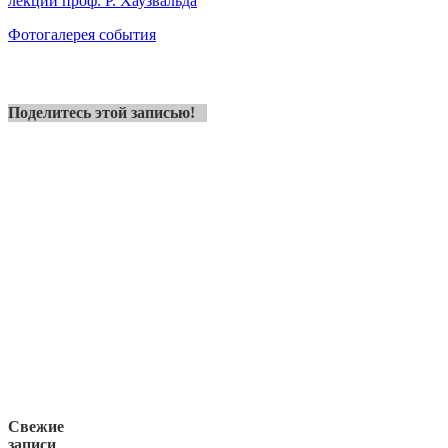
лекций проф. Р. Хаузвальда
Фотогалерея события
Поделитесь этой записью!
Свежие
записи