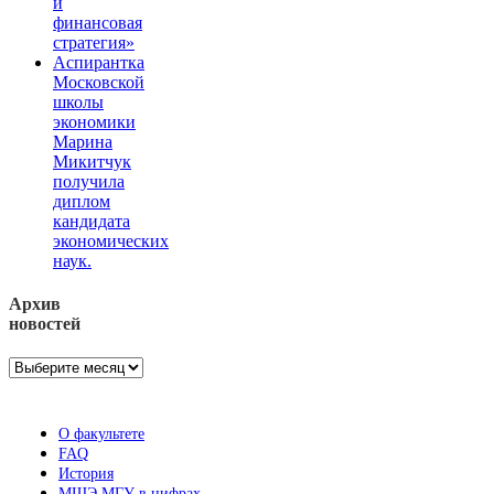
и
финансовая
стратегия»
Аспирантка
Московской
школы
экономики
Марина
Микитчук
получила
диплом
кандидата
экономических
наук.
Архив
новостей
Архив
новостей
О факультете
FAQ
История
МШЭ МГУ в цифрах