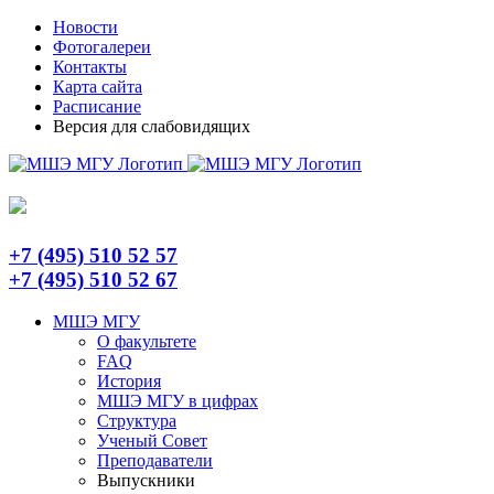
Skip
Telegram
Новости
to
Фотогалереи
content
Контакты
Карта сайта
Расписание
Версия для слабовидящих
+7 (495) 510 52 57
+7 (495) 510 52 67
МШЭ МГУ
О факультете
FAQ
История
МШЭ МГУ в цифрах
Структура
Ученый Совет
Преподаватели
Выпускники