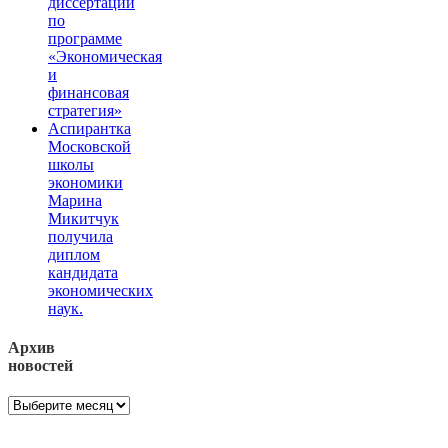
диссертаций
по
программе
«Экономическая
и
финансовая
стратегия»
Аспирантка
Московской
школы
экономики
Марина
Микитчук
получила
диплом
кандидата
экономических
наук.
Архив
новостей
Архив
новостей