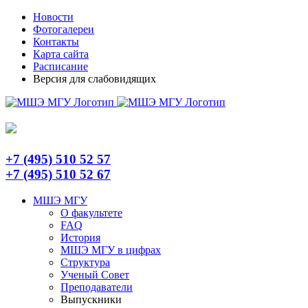
Skip
Telegram
Новости
to
Фотогалереи
content
Контакты
Карта сайта
Расписание
Версия для слабовидящих
+7 (495) 510 52 57
+7 (495) 510 52 67
МШЭ МГУ
О факультете
FAQ
История
МШЭ МГУ в цифрах
Структура
Ученый Совет
Преподаватели
Выпускники