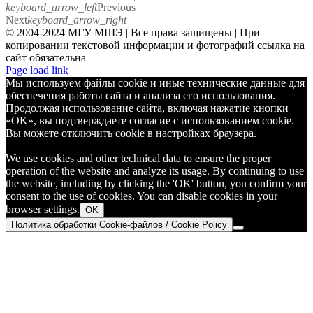
keyboard_arrow_left
Previous
Next
keyboard_arrow_right
© 2004-2024 МГУ МШЭ | Все права защищены | При
копировании текстовой информации и фотографий ссылка на
сайт обязательна
Telegram
Page load link
Мы используем файлы cookie и иные технические данные для
обеспечения работы сайта и анализа его использования.
Продолжая использование сайта, включая нажатие кнопки
«OK», вы подтверждаете согласие с использованием cookie.
Вы можете отключить cookie в настройках браузера.
We use cookies and other technical data to ensure the proper
operation of the website and analyze its usage. By continuing to use
the website, including by clicking the 'OK' button, you confirm your
consent to the use of cookies. You can disable cookies in your
browser settings.
OK
Политика обработки Cookie-файлов / Cookie Policy
Go
to
Top