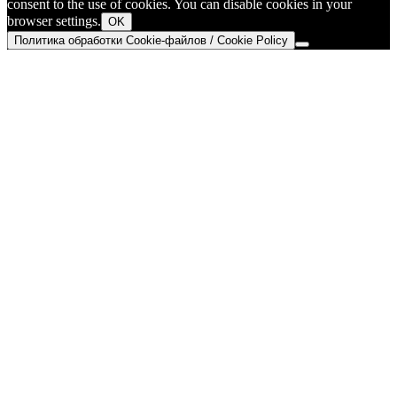
consent to the use of cookies. You can disable cookies in your
browser settings.
OK
Политика обработки Cookie-файлов / Cookie Policy
Go
to
Top