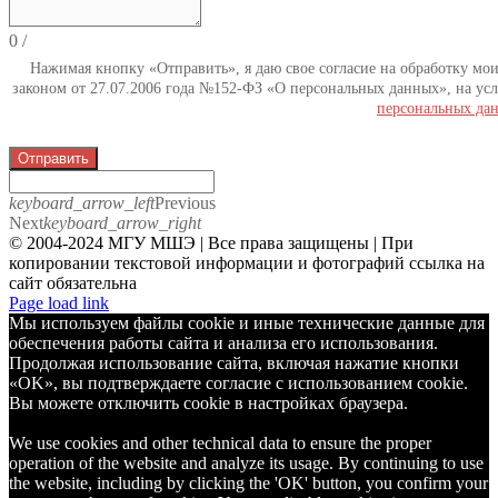
0
/
Нажимая кнопку «Отправить», я даю свое согласие на обработку мо
законом от 27.07.2006 года №152-ФЗ «О персональных данных», на усл
персональных да
Отправить
keyboard_arrow_left
Previous
Next
keyboard_arrow_right
© 2004-2024 МГУ МШЭ | Все права защищены | При
копировании текстовой информации и фотографий ссылка на
сайт обязательна
Telegram
Page load link
Мы используем файлы cookie и иные технические данные для
обеспечения работы сайта и анализа его использования.
Продолжая использование сайта, включая нажатие кнопки
«OK», вы подтверждаете согласие с использованием cookie.
Вы можете отключить cookie в настройках браузера.
We use cookies and other technical data to ensure the proper
operation of the website and analyze its usage. By continuing to use
the website, including by clicking the 'OK' button, you confirm your