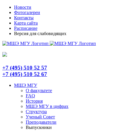
Skip
Telegram
Новости
to
Фотогалереи
content
Контакты
Карта сайта
Расписание
Версия для слабовидящих
+7 (495) 510 52 57
+7 (495) 510 52 67
МШЭ МГУ
О факультете
FAQ
История
МШЭ МГУ в цифрах
Структура
Ученый Совет
Преподаватели
Выпускники