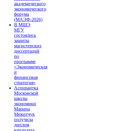
академического
экономического
форума
(МАЭФ-2026)
В МШЭ
МГУ
состоялись
защиты
магистерских
диссертаций
по
программе
«Экономическая
и
финансовая
стратегия»
Аспирантка
Московской
школы
экономики
Марина
Микитчук
получила
диплом
кандидата