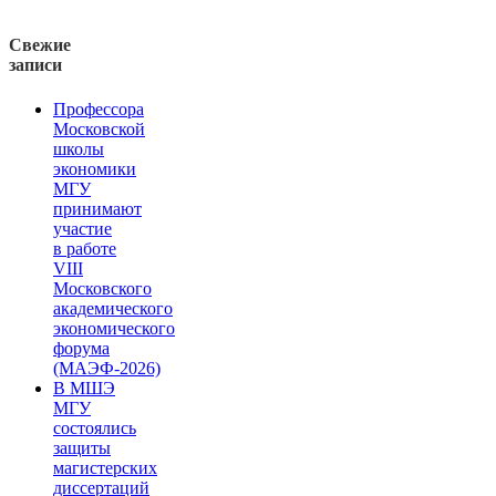
Свежие
записи
Профессора
Московской
школы
экономики
МГУ
принимают
участие
в работе
VIII
Московского
академического
экономического
форума
(МАЭФ-2026)
В МШЭ
МГУ
состоялись
защиты
магистерских
диссертаций