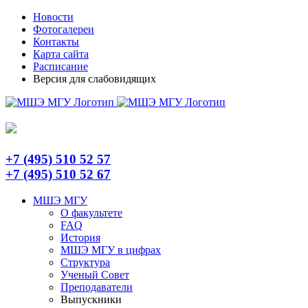
Skip
Telegram
Новости
to
Фотогалереи
content
Контакты
Карта сайта
Расписание
Версия для слабовидящих
+7 (495) 510 52 57
+7 (495) 510 52 67
МШЭ МГУ
О факультете
FAQ
История
МШЭ МГУ в цифрах
Структура
Ученый Совет
Преподаватели
Выпускники