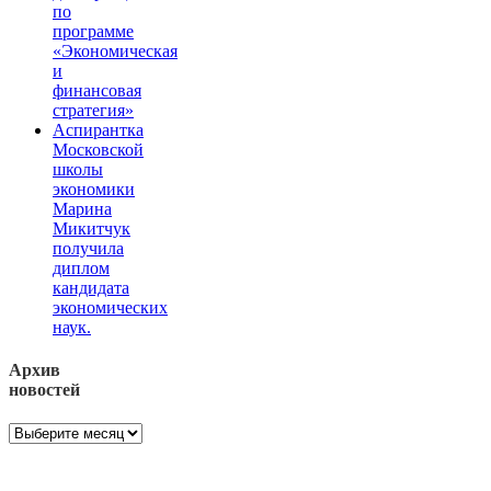
по
программе
«Экономическая
и
финансовая
стратегия»
Аспирантка
Московской
школы
экономики
Марина
Микитчук
получила
диплом
кандидата
экономических
наук.
Архив
новостей
Архив
новостей