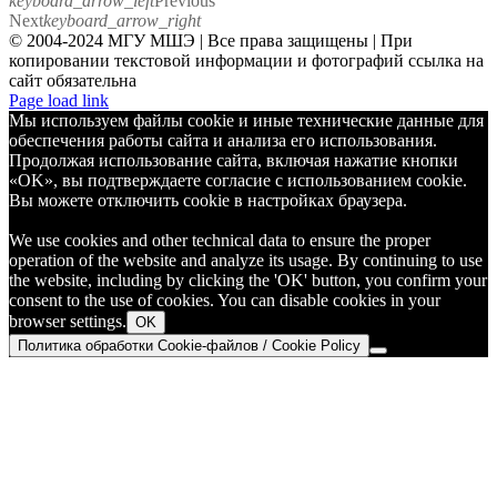
keyboard_arrow_left
Previous
Next
keyboard_arrow_right
© 2004-2024 МГУ МШЭ | Все права защищены | При
копировании текстовой информации и фотографий ссылка на
сайт обязательна
Telegram
Page load link
Мы используем файлы cookie и иные технические данные для
обеспечения работы сайта и анализа его использования.
Продолжая использование сайта, включая нажатие кнопки
«OK», вы подтверждаете согласие с использованием cookie.
Вы можете отключить cookie в настройках браузера.
We use cookies and other technical data to ensure the proper
operation of the website and analyze its usage. By continuing to use
the website, including by clicking the 'OK' button, you confirm your
consent to the use of cookies. You can disable cookies in your
browser settings.
OK
Политика обработки Cookie-файлов / Cookie Policy
Go
to
Top